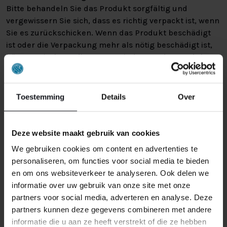
Bitte behandeln Sie das Produkt sorgfältig und
vergewissern Sie sich, dass es richtig verpackt ist, wenn
Sie es zurückschicken. Wenn das Produkt beschädigt
ist oder die Verpackung mehr als nötig beschädigt ist,
können wir Ihnen diese Wertminderung des Produkts
in Rechnung stellen.
Toestemming
Details
Over
Deze website maakt gebruik van cookies
We gebruiken cookies om content en advertenties te
ÄHNLICHE PRODUKTE
personaliseren, om functies voor social media te bieden
en om ons websiteverkeer te analyseren. Ook delen we
informatie over uw gebruik van onze site met onze
partners voor social media, adverteren en analyse. Deze
AUSSTELLUNGSRAUM MAASTRICHT
partners kunnen deze gegevens combineren met andere
informatie die u aan ze heeft verstrekt of die ze hebben