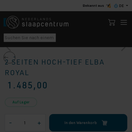
Bekannt aus
DE
2 SEITEN HOCH-TIEF ELBA
ROYAL
1.485,00
Auf Lager
2
–
+
In den Warenkorb
Seiten
Hoch-