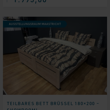
war:
ist:
€ 2.399,00
€ 1.995,00.
AUSSTELLUNGSRAUM MAASTRICHT
TEILBARES BETT BRÜSSEL 180×200 –
SHOWROOM!