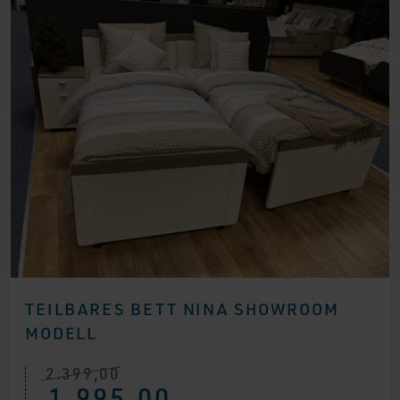
TEILBARES BETT NINA SHOWROOM
MODELL
2.399,00
Ursprünglicher
Aktueller
1.995,00
Preis
Preis