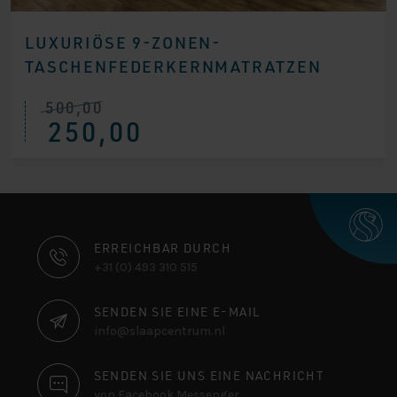
LUXURIÖSE 9-ZONEN-
TASCHENFEDERKERNMATRATZEN
500,00
Ursprünglicher
Aktueller
250,00
Preis
Preis
war:
ist:
€ 500,00
€ 250,00.
KONTAKTINFORMATIONEN
ERREICHBAR DURCH
+31 (0) 493 310 515
SENDEN SIE EINE E-MAIL
info@slaapcentrum.nl
SENDEN SIE UNS EINE NACHRICHT
von Facebook Messenger