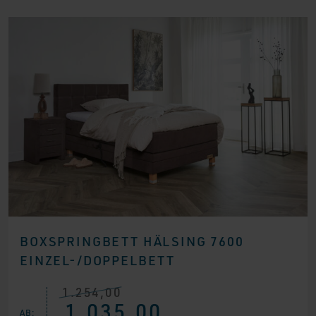
BOXSPRINGBETT HÄLSING 7600
EINZEL-/DOPPELBETT
1.254,00
Ursprünglicher
Aktueller
1.035,00
Preis
Preis
AB: