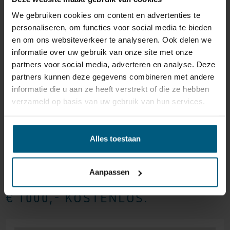
DIE MATRATZEN
We gebruiken cookies om content en advertenties te
personaliseren, om functies voor social media te bieden
Eine Taschenfederkernmatratze mit 9 Komfortzonen
en om ons websiteverkeer te analyseren. Ook delen we
für maximalen Schlafkomfort. Das ist die Matratze, die
informatie over uw gebruik van onze site met onze
mit diesem Boxspringbett geliefert wird. Die 9
partners voor social media, adverteren en analyse. Deze
Komfortzonen sind so konzipiert, dass sie z. B.
partners kunnen deze gegevens combineren met andere
Schultern und Hüften besser stützen, was dich stabiler
informatie die u aan ze heeft verstrekt of die ze hebben
und weniger anfällig für körperliche Beschwerden
verzameld op basis van uw gebruik van hun services.
macht. Die Matratze ist mit einer Schicht aus SG-35-
Kaltschaum überzogen, die für eine hervorragende
IM UMKREIS VON 40 KM UM JEDE
Belüftung sorgt. Du wählst den Härtegrad des
Alles toestaan
Matratzentyps selbst aus. Du kannst zwischen einer
FILIALE LIEFERN UND
weichen Matratze (für Personen bis 75 kg), einer
MONTIEREN WIR
mittleren Matratze (für Personen bis 85 kg) und einer
Aanpassen
festen Matratze (für Personen über 85 kg) wählen.
BOXSPRINGBETTEN/BETTEN AB
€ 1000,- KOSTENLOS.
DER TOPPER
Dieses Boxspringbett wird standardmäßig mit einer ca.