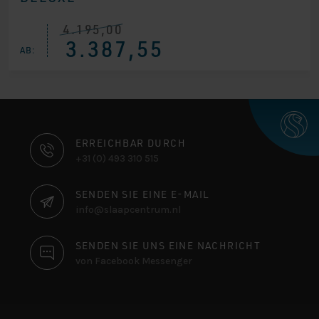
4.195,00
Ursprünglicher
Aktueller
3.387,55
Preis
Preis
AB:
war:
ist:
€ 4.195,00
€ 3.387,55.
KONTAKTINFORMATIONEN
ERREICHBAR DURCH
+31 (0) 493 310 515
SENDEN SIE EINE E-MAIL
info@slaapcentrum.nl
SENDEN SIE UNS EINE NACHRICHT
von Facebook Messenger