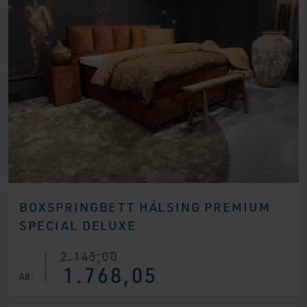
BOXSPRINGBETT HÄLSING PREMIUM
SPECIAL DELUXE
2.145,00
Ursprünglicher
Aktueller
1.768,05
Preis
Preis
AB:
war:
ist:
€ 2.145,00
€ 1.768,05.