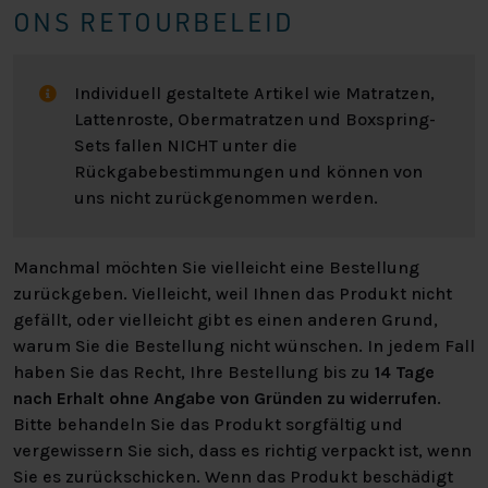
Die Rollen sind speziell mit einer Bremse an der
ONS RETOURBELEID
Vorderseite ausgestattet und sind rutschfest. Das
wiederum sorgt mit Leichtigkeit dafür, dass das Bett
fixiert ist und du nicht auf der anderen Seite des
Individuell gestaltete Artikel wie Matratzen,
Schlafzimmers aufwachst. Die Rollen des
Lattenroste, Obermatratzen und Boxspring-
Boxspringbetts können jeweils 100 kg tragen.
Sets fallen NICHT unter die
Rückgabebestimmungen und können von
KOPFTEIL
uns nicht zurückgenommen werden.
Im Lieferumfang dieses Boxspringbetts sind mehrere
stilvolle Kopfteile enthalten. Gegen einen Aufpreis
Manchmal möchten Sie vielleicht eine Bestellung
kannst du auch andere Kopfteile aus unserem
zurückgeben. Vielleicht, weil Ihnen das Produkt nicht
Sortiment wählen. Das Kopfteil ist ca. 115 cm hoch und 15
gefällt, oder vielleicht gibt es einen anderen Grund,
cm dick.
warum Sie die Bestellung nicht wünschen. In jedem Fall
haben Sie das Recht, Ihre Bestellung bis zu
14 Tage
FARBE
nach Erhalt ohne Angabe von Gründen zu widerrufen
.
Bitte behandeln Sie das Produkt sorgfältig und
In unserem Webshop kannst du aus 2 Stoffarten
vergewissern Sie sich, dass es richtig verpackt ist, wenn
wählen, das sind unsere meistverkauften Stoffe. Du
Sie es zurückschicken. Wenn das Produkt beschädigt