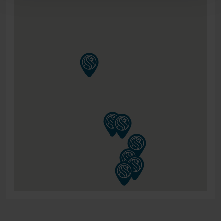
8 cm dicken Obermatratze geliefert. Die obere
Matratze, auch Topper genannt, ist aus Kaltschaum
gefertigt. Dieses Material ist sehr gut belüftet und
formbeständig und bietet dir eine zusätzliche Schicht
Komfort und Schutz auf deinem Boxspringbett.
Außerdem sorgt der Topper dafür, dass die darunter
liegenden Matratzen länger halten. Die Toppermatratze
ist mit einem leichten, antiallergischen
Doppeltuchbezug ausgestattet. Dieser Topper-Bezug ist
chemisch reinigbar. Wenn du einen anderen Topper für
dein Boxspringbett bevorzugst, kannst du das tun! Du
kannst zwischen Memory Foam, Gelschaum,
Impulslatex oder Talalay-Latex wählen.
DIE ROLLEN
Dank der Rollen, auf denen das teilbare Boxspringbett
Hälsing 17000 steht, lässt sich das Bett leicht zerlegen.