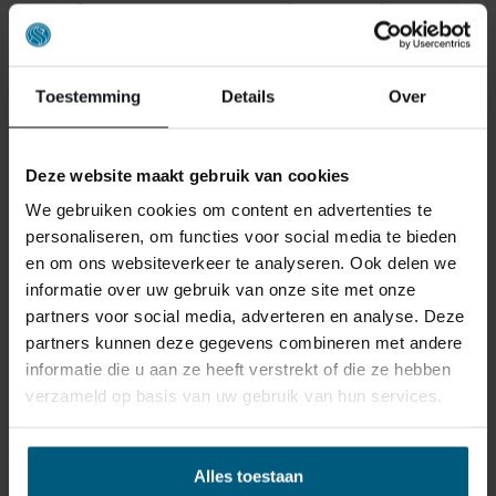
ervoor dat u met vertrouwen uw keuze maakt.
Nederlands Slaapcentrum is een vertrouwde
beddenwinkel voor Leiden, maar ook bekend in andere
Toestemming
Details
Over
regio’s zoals
Hilversum
,
Breukelen
en
Hillegom
. In al
onze vestigingen, verdeeld over Brabant, Limburg en
Noord-Holland, staat persoonlijke service centraal.
Deze website maakt gebruik van cookies
We gebruiken cookies om content en advertenties te
MAAK ER EEN GEZELLIG DAGJE
personaliseren, om functies voor social media te bieden
UIT VAN BIJ AMSTERDAM VILLA
en om ons websiteverkeer te analyseren. Ook delen we
informatie over uw gebruik van onze site met onze
ARENA
partners voor social media, adverteren en analyse. Deze
partners kunnen deze gegevens combineren met andere
Onze beddenwinkel nabij Leiden is gevestigd in
informatie die u aan ze heeft verstrekt of die ze hebben
Amsterdam Villa Arena. Dat maakt uw bezoek extra
verzameld op basis van uw gebruik van hun services.
aantrekkelijk. Combineer het uitzoeken van een nieuw
bed met een lunch, wooninspiratie of een ontspannen
middag met het gezin. Ook met kinderen is het een
Alles toestaan
fijne en overzichtelijke locatie om samen naartoe te