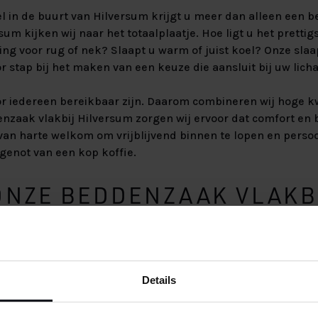
 in de buurt van Hilversum krijgt u meer dan alleen een b
sum kijken wij naar het totaalplaatje. Hoe ligt u het pretti
ng voor rug of nek? Slaapt u warm of juist koel? Onze sla
r stap bij het maken van een keuze die aansluit bij uw licha
r iedereen bereikbaar zijn. Daarom combineren wij hoge kwa
enzaak vlakbij Hilversum zorgen wij ervoor dat comfort en
van harte welkom om vrijblijvend binnen te lopen en persoo
genot van een kop koffie.
ONZE BEDDENZAAK VLAKB
UM
alzaak vlakbij Hilversum staat een ervaren team klaar om
en. In een rustige en overzichtelijke showroom kunt u uit
Details
assen en boxsprings vergelijken. Wij nemen de tijd en zor
beslissing neemt.