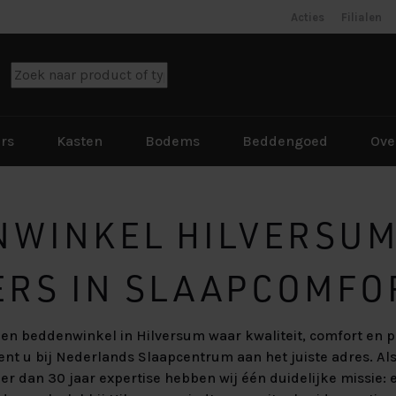
Acties
Filialen
rs
Kasten
Bodems
Beddengoed
Ove
NWINKEL HILVERSUM
atras of
aar maken?
atras of
atras of
le kast voor
menstellen –
 dekbed
ERS IN SLAAPCOMFO
uit?
heden
s?
 dekbed
s?
-lift: must-
 dekbed
bed? Deze
nmaak: hoe
 makkelijker
apmythes:
en beddenwinkel in Hilversum waar kwaliteit, comfort en p
kamer van nu
s?
achtrust
geruimde
 boxspring
beter van
rd of zacht
 u bij Nederlands Slaapcentrum aan het juiste adres. Als
er dan 30 jaar expertise hebben wij één duidelijke missie:
apmythes: