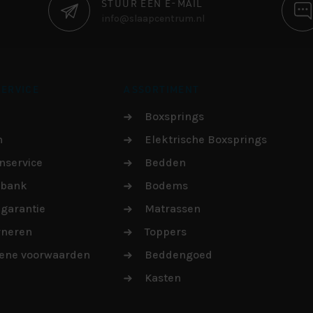
STUUR EEN E-MAIL
info@slaapcentrum.nl
ERVICE
ASSORTIMENT
Boxsprings
n
Elektrische Boxsprings
nservice
Bedden
sbank
Bodems
garantie
Matrassen
rneren
Toppers
ene voorwaarden
Beddengoed
Kasten