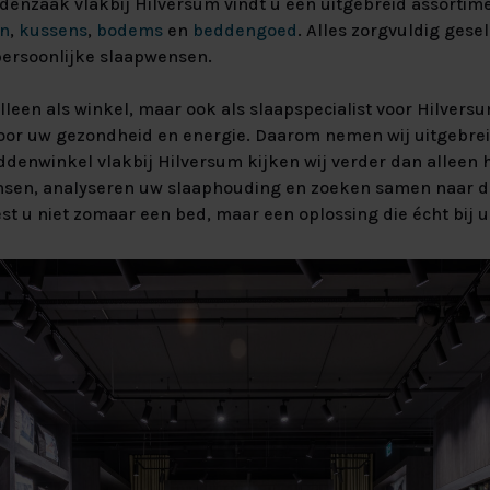
ddenzaak vlakbij Hilversum vindt u een uitgebreid assorti
beter van
aar maken?
n
,
kussens
,
bodems
en
beddengoed
. Alles zorgvuldig gese
xspring
 Velvet HR55
Lats Vlak
persoonlijke slaapwensen.
ing Premium
Massief Eiken
 SILVER 90%
 alleen als winkel, maar ook als slaapspecialist voor Hilve
Massief
voor uw gezondheid en energie. Daarom nemen wij uitgebreid
ddenwinkel vlakbij Hilversum kijken wij verder dan alleen 
nsen, analyseren uw slaaphouding en zoeken samen naar de
st u niet zomaar een bed, maar een oplossing die écht bij u