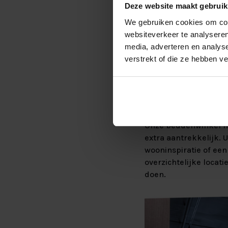
Deze website maakt gebruik
Nederlands Slaapcen
We gebruiken cookies om cont
Breukelen
en
Haarle
websiteverkeer te analyseren
staan wij overal beke
media, adverteren en analys
verstrekt of die ze hebben v
COMBINE
AMSTERD
Onze beddenwinkel na
extra aantrekkelijk.
wooninspiratie of ee
overzichtelijke locat
doen.