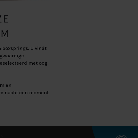
ZE
UM
 boxsprings. U vindt
ogwaardige
eselecteerd met oog
am en
ere nacht een moment