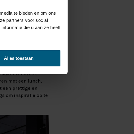
r ook voor
Hillegom
,
 media te bieden en om ons
d-Holland en Limburg,
ze partners voor social
nformatie die u aan ze heeft
DAGJE
Alles toestaan
 maakt uw bezoek
ren met een lunch,
 een prettige en
gs om inspiratie op te