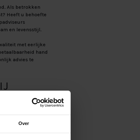
ed. Als betrokken
gst? Heeft u behoefte
apadviseurs
am en levensstijl.
liteit met eerlijke
 betaalbaarheid hand
nlijk advies te
IJ
 samen met u het bed
gebreid proefliggen
Over
gen ervoor dat u met