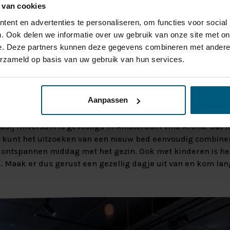
 van cookies
trum is een vertrouwde beddenwinkel voor Hilversum, maa
ent en advertenties te personaliseren, om functies voor social
m
. Met meerdere vestigingen verspreid over Brabant, Noor
. Ook delen we informatie over uw gebruik van onze site met on
nd om onze persoonlijke aanpak en kwaliteit.
e. Deze partners kunnen deze gegevens combineren met andere i
erzameld op basis van uw gebruik van hun services.
ER UW BEZOEK MET EEN 
AM VILLA ARENA
Aanpassen
bij Hilversum is gevestigd in Amsterdam Villa Arena. Dat
 U kunt het uitzoeken van een nieuw bed eenvoudig combine
n ontspannen middag met het gezin. Ook met kinderen is het
ie. Maak er dus gerust een gezellig dagje uit van en kom lan