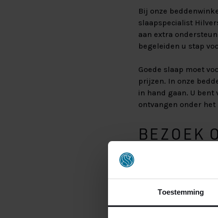
Bij onze beddenwinkel
slaapspecialist Hilver
aan extra ondersteuni
begeleiden u stap voo
Goede slaap moet voo
prijzen. In onze bedd
in hand gaan. U bent 
ontvangen onder het 
BEZOEK 
HILVERS
In onze beddenspecia
van uw dromen te vind
Toestemming
en verschillende matr
vertrouwen de juiste 