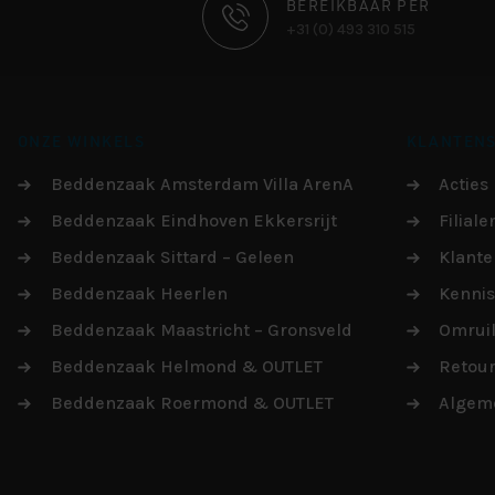
CONTACT
BEREIKBAAR PER
+31 (0) 493 310 515
INFORMATIE
ONZE WINKELS
KLANTENS
Beddenzaak Amsterdam Villa ArenA
Acties
Beddenzaak Eindhoven Ekkersrijt
Filiale
Beddenzaak Sittard – Geleen
Klante
Beddenzaak Heerlen
Kenni
Beddenzaak Maastricht – Gronsveld
Omruil
Beddenzaak Helmond & OUTLET
Retou
Beddenzaak Roermond & OUTLET
Algem