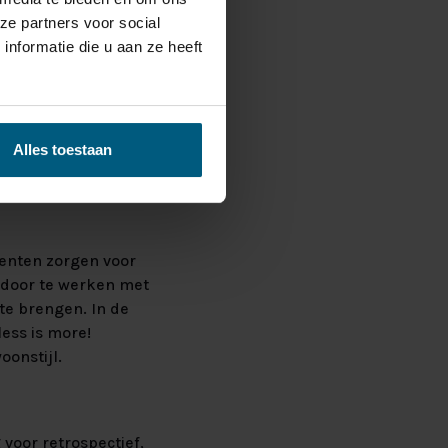
ze partners voor social
nformatie die u aan ze heeft
Alles toestaan
centen zorgen voor
e door te werken met
 te brengen. In de
less is more!
oonstijl.
 voor retrospectief,