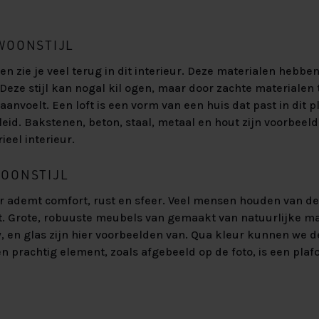
 WOONSTIJL
en zie je veel terug in dit interieur. Deze materialen hebbe
. Deze stijl kan nogal kil ogen, maar door zachte materialen
 aanvoelt. Een loft is een vorm van een huis dat past in dit p
eleid. Bakstenen, beton, staal, metaal en hout zijn voorbeel
ieel interieur.
WOONSTIJL
ur ademt comfort, rust en sfeer. Veel mensen houden van de
lt. Grote, robuuste meubels van gemaakt van natuurlijke mat
w, en glas zijn hier voorbeelden van. Qua kleur kunnen we 
Een prachtig element, zoals afgebeeld op de foto, is een pl