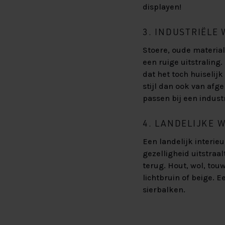
displayen!
3. INDUSTRIËLE
Stoere, oude material
een ruige uitstraling
dat het toch huiselijk
stijl dan ook van afg
passen bij een industr
4. LANDELIJKE 
Een landelijk interie
gezelligheid uitstraa
terug. Hout, wol, tou
lichtbruin of beige. 
sierbalken.