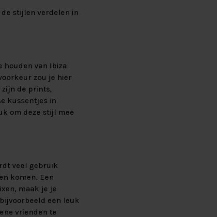
de stijlen verdelen in
e houden van Ibiza
voorkeur zou je hier
zijn de prints,
se kussentjes in
euk om deze stijl mee
rdt veel gebruik
oren komen. Een
ixen, maak je je
 bijvoorbeeld een leuk
oene vrienden te