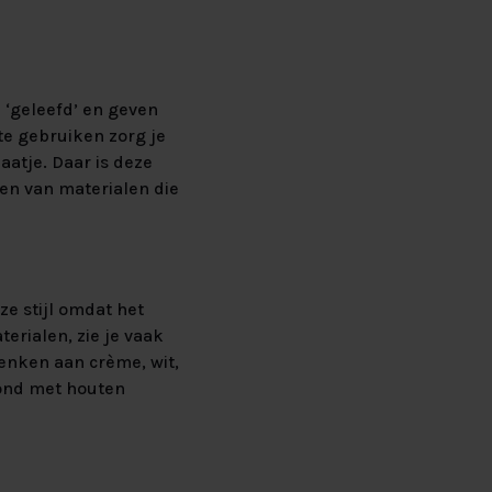
n ‘geleefd’ en geven
 te gebruiken zorg je
laatje. Daar is deze
den van materialen die
ze stijl omdat het
erialen, zie je vaak
denken aan crème, wit,
afond met houten