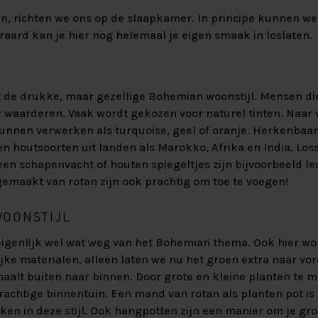
n, richten we ons op de slaapkamer. In principe kunnen we 
eraard kan je hier nog helemaal je eigen smaak in loslaten.
 de drukke, maar gezellige Bohemian woonstijl. Mensen di
er waarderen. Vaak wordt gekozen voor naturel tinten. Naar 
kunnen verwerken als turquoise, geel of oranje. Herkenbaar 
en houtsoorten uit landen als Marokko, Afrika en India. Los
 een schapenvacht of houten spiegeltjes zijn bijvoorbeeld l
gemaakt van rotan zijn ook prachtig om toe te voegen!
WOONSTIJL
eigenlijk wel wat weg van het Bohemian thema. Ook hier wo
jke materialen, alleen laten we nu het groen extra naar v
haalt buiten naar binnen. Door grote en kleine planten te m
achtige binnentuin. Een mand van rotan als planten pot is
en in deze stijl. Ook hangpotten zijn een manier om je gr