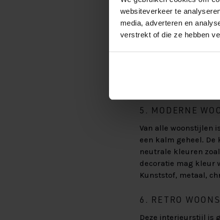
websiteverkeer te analyseren
media, adverteren en analys
verstrekt of die ze hebben v
5. MODERNE WO
Van alle woonstijlen 
een kalm geheel. De k
neutrale kleuren zoal
decoratie mag kleur w
Kunststof, metaal, ch
6. RETRO WOONS
Deze interieurstijl is