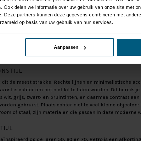
. Ook delen we informatie over uw gebruik van onze site met on
e. Deze partners kunnen deze gegevens combineren met andere i
erzameld op basis van uw gebruik van hun services.
Aanpassen
ONSTIJL
is dit de meest strakke. Rechte lijnen en minimalistische ac
unst is echter om het niet kil te laten worden. Dit bereik j
s wit, grijs, zwart- en bruintinten, en daarmee contrast aan
orden gebruikt. Plaats echter niet te veel kleine objecten: 
room of staal, zijn materialen die passen in deze moderne w
TIJL
 geïnspireerd op de jaren 50, 60 en 70. Retro is een afkorting