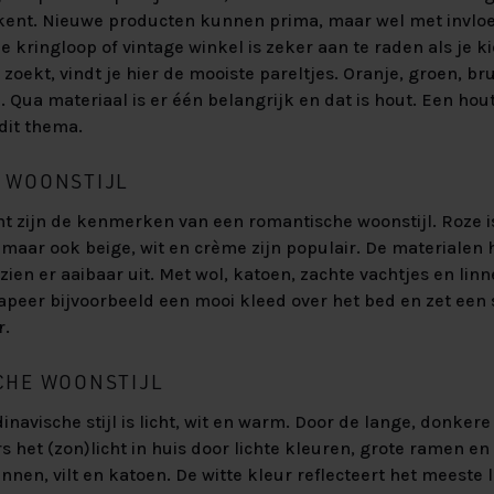
kent. Nieuwe producten kunnen prima, maar wel met invlo
de kringloop of vintage winkel is zeker aan te raden als je k
 zoekt, vindt je hier de mooiste pareltjes. Oranje, groen, bru
. Qua materiaal is er één belangrijk en dat is hout. Een h
 dit thema.
 WOONSTIJL
acht zijn de kenmerken van een romantische woonstijl. Roze i
, maar ook beige, wit en crème zijn populair. De materiale
 zien er aaibaar uit. Met wol, katoen, zachte vachtjes en lin
rapeer bijvoorbeeld een mooi kleed over het bed en zet ee
r.
CHE WOONSTIJL
inavische stijl is licht, wit en warm. Door de lange, donker
 het (zon)licht in huis door lichte kleuren, grote ramen en
innen, vilt en katoen. De witte kleur reflecteert het meeste 