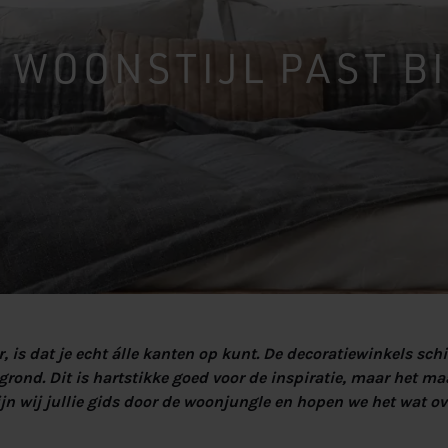
beter van
aar maken?
xspring
 Velvet HR55
Lats Vlak
 WOONSTIJL PAST BI
ing Premium
Massief Eiken
 SILVER 90%
Massief
r, is dat je echt álle kanten op kunt. De decoratiewinkels schi
rond. Dit is hartstikke goed voor de inspiratie, maar het ma
ijn wij jullie gids door de woonjungle en hopen we het wat ove