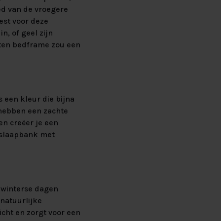
ed van de vroegere
iest voor deze
in, of geel zijn
outen bedframe zou een
s een kleur die bijna
n hebben een zachte
nen creëer je een
n slaapbank met
e winterse dagen
 natuurlijke
licht en zorgt voor een