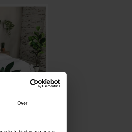
Over
 media te bieden en om ons