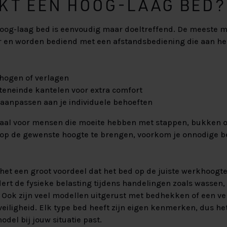
KT EEN HOOG-LAAG BED?
oog-laag bed is eenvoudig maar doeltreffend. De meeste m
ar en worden bediend met een afstandsbediening die aan h
rhogen of verlagen
eteneinde kantelen voor extra comfort
aanpassen aan je individuele behoeften
eaal voor mensen die moeite hebben met stappen, bukken of
op de gewenste hoogte te brengen, voorkom je onnodige be
 het een groot voordeel dat het bed op de juiste werkhoog
dert de fysieke belasting tijdens handelingen zoals wassen
 Ook zijn veel modellen uitgerust met bedhekken of een ver
eiligheid. Elk type bed heeft zijn eigen kenmerken, dus het
del bij jouw situatie past.