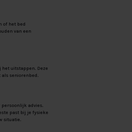
 of het bed
houden van een
S
 het uitstappen. Deze
 als seniorenbed.
 persoonlijk advies.
te past bij je fysieke
 situatie.