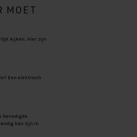
R MOET
jk kijken. Hier zijn
de? Een elektrisch
de benodigde
andig kan zijn in