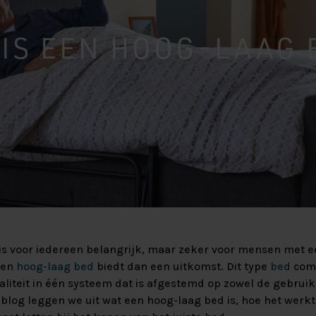
beter van
aar maken?
xspring
 Velvet HR55
Lats Vlak
 IS EEN HOOG-LAAG 
ing Premium
Massief Eiken
Massief
 SILVER 90%
is voor iedereen belangrijk, maar zeker voor mensen met e
Een
hoog-laag bed
biedt dan een uitkomst. Dit type
bed
comb
naliteit in één systeem dat is afgestemd op zowel de gebrui
 blog leggen we uit wat een hoog-laag bed is, hoe het werk