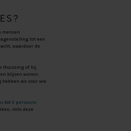
IES?
om mensen
tegenstelling tot een
acht, waardoor de
 thuiszorg of bij
len blijven wonen.
g hebben als voor wie
ns
tot
2 persoons
ken, mits deze