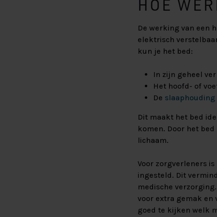
HOE WER
De werking van een h
elektrisch verstelba
kun je het bed:
In zijn geheel ve
Het hoofd- of vo
De
slaaphouding
Dit maakt het bed id
komen. Door het bed 
lichaam.
Voor zorgverleners is
ingesteld. Dit vermin
medische verzorging.
voor extra gemak en v
goed te kijken welk mo