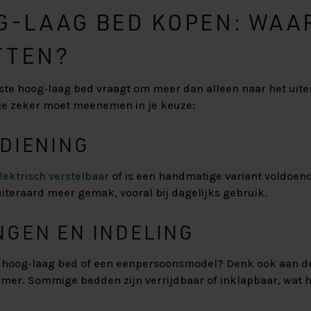
G-LAAG BED KOPEN: WAA
TTEN?
te hoog-laag bed vraagt om meer dan alleen naar het uiterli
 je zeker moet meenemen in je keuze:
EDIENING
lektrisch verstelbaar
of is een handmatige variant voldoen
iteraard meer gemak, vooral bij dagelijks gebruik.
NGEN EN INDELING
s hoog-laag bed of een eenpersoonsmodel? Denk ook aan 
mer. Sommige bedden zijn verrijdbaar of inklapbaar, wat h