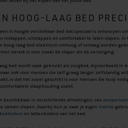
oet letten bij het kopen van het juiste bed.
EEN HOOG-LAAG BED PREC
 een in hoogte verstelbaar bed dat speciaal is ontworpen 
n instappen, uitstappen en comfortabel te laten slapen. In 
n hoog-laag bed elektrisch omhoog of omlaag worden gebr
innen bereik is voor zowel de slaper als de verzorging.
aag bed wordt vaak gebruikt als zorgbed, bijvoorbeeld in de
maar ook voor mensen die zelf graag langer zelfstandig wil
kt, is dat het zowel geschikt is voor mensen die hulp nodi
 comfortabele slaaphouding zoekt.
n beschikbaar in verschillende afmetingen, van
eenpersoo
f je samen slapen. Daarbij kun je vaak je eigen
matras
gebrui
bedbodem
en lattenbodem van het bed.