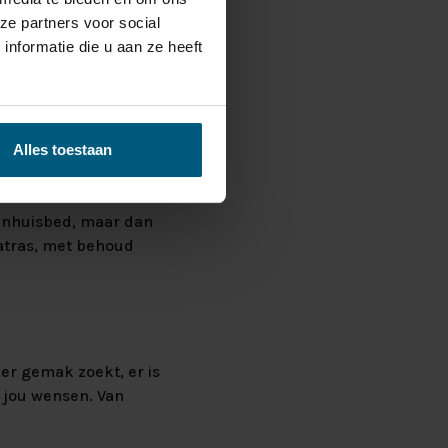
ze partners voor social
nformatie die u aan ze heeft
et bed optimale
n diepere nachtrust.
Alles toestaan
kenhuisbed, maar dan
matras, met behoud
er gemak zoekt, er is
r jou wensen. Van