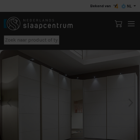
Bekend van
NL