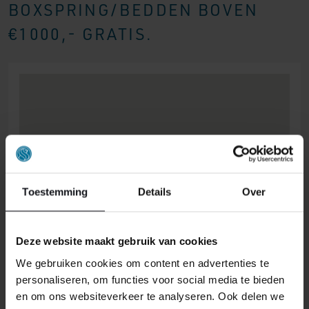
BOXSPRING/BEDDEN BOVEN
Kijk voor alle specificaties in het overzicht hiernaast.
Heeft U interesse? Neem voor vragen of advies
€1000,- GRATIS.
vrijblijvend contact met ons op, of kom lang in één van
onze winkels!
Toestemming
Details
Over
Deze website maakt gebruik van cookies
We gebruiken cookies om content en advertenties te
personaliseren, om functies voor social media te bieden
en om ons websiteverkeer te analyseren. Ook delen we