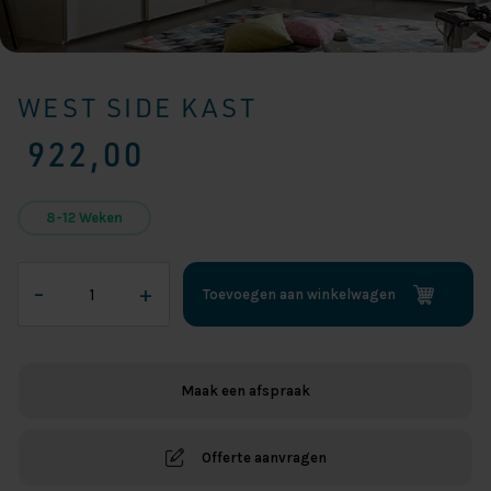
WEST SIDE KAST
922,00
8-12 Weken
West
–
+
Toevoegen aan winkelwagen
Side
Kast
aantal
Maak een afspraak
Offerte aanvragen