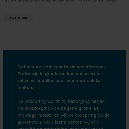
is een onmisbaar accessoire voor iedere slaapkamer.
Uitblinker in veelzijdigheid
Lees meer
De Westside is met zijn vele keuzemogelijkheden een
echte duizendpoot te noemen. Deze kast is namelijk uit
te rusten met alle snufjes die u maar kunt bedenken.
Kies de opties die aansluiten bij uw wensen, en stel zo
uw perfecte kast samen. Wij hebben alle opties voor u
op een rijtje gezet:
De levering vindt plaats via een afspraak.
Zodra wij de goederen kunnen leveren
Uittrekbaar pantalonrek
zullen wij u bellen voor een afspraak te
Uittrekbaar dassen- en riemenrek
maken.
Uittrekbare kledinglift
Automatische ledverlichting in het interieur
De boxspring wordt bij bezorging netjes
Ledverlichting op de kast
thuisbezorgd op de begane grond. Bij
Soft-close (om te voorkomen dat de deuren hard
montage monteren wij de boxspring op de
dichtklappen)
gewenste plek. Hierna nemen wij alle
Ladeblokken met 2 of 3 lades per blok
verpakking materialen weer mee terug,