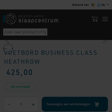
Bekend van
NL
VOETBORD BUSINESS CLASS
HEATHROW
425,00
Op voorraad
Voetbord
–
+
Toevoegen aan winkelwagen
Business
Class