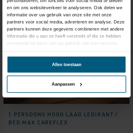
personaliseren, om functies voor social media te bieden
en om ons websiteverkeer te analyseren. Ook delen we
informatie over uw gebruik van onze site met onze
GERELATEERDE PRODUCTEN
partners voor social media, adverteren en analyse. Deze
partners kunnen deze gegevens combineren met andere
informatie die u aan ze heeft verstrekt of die ze hebben
verzameld op basis van uw gebruik van hun services.
Alles toestaan
Aanpassen
1 PERSOONS HOOG LAAG LEDIKANT /
BED MAX CAREFLEX