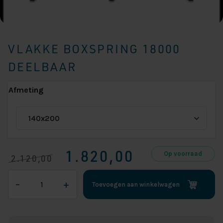
VLAKKE BOXSPRING 18000
DEELBAAR
Afmeting
1.820,00
Op voorraad
2.120,00
Oorspronkelijke
Huidige
Vlakke
prijs
prijs
–
+
Toevoegen aan winkelwagen
boxspring
was:
is:
18000
€ 2.120,00.
€ 1.820,00.
Deelbaar
aantal