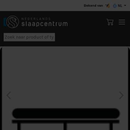
Bekend van
NL