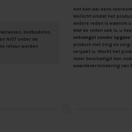
Het kan wel eens voorkome
Wellicht omdat het product
andere reden is waarom u 
Wat de reden ook is, u hee
 matrassen, bedbodems,
ontvangst zonder opgave v
len NIET onder de
product met zorg en zorg e
ons retour worden
verpakt is. Mocht het prod
meer beschadigd dan nod
waardevermindering van h