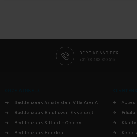
CONTACT
BEREIKBAAR PER
+31 (0) 493 310 515
INFORMATIE
ONZE WINKELS
KLANTENS
Beddenzaak Amsterdam Villa ArenA
Acties
Beddenzaak Eindhoven Ekkersrijt
Filiale
Beddenzaak Sittard – Geleen
Klante
Beddenzaak Heerlen
Kenni