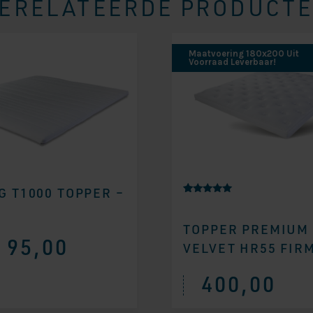
ERELATEERDE PRODUCT
Maatvoering 180x200 Uit
Voorraad Leverbaar!
G T1000 TOPPER –
Gewaardeer
12
d
4.92
TOPPER PREMIUM
op 5
gebaseerd
95,00
VELVET HR55 FIR
op
klantbeoord
elingen
400,00