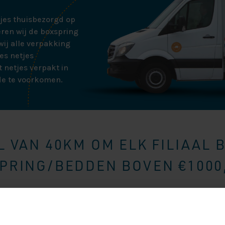
tjes thuisbezorgd op
ren wij de boxspring
ij alle verpakking
es netjes
 netjes verpakt in
de te voorkomen.
 VAN 40KM OM ELK FILIAAL 
RING/BEDDEN BOVEN €1000,