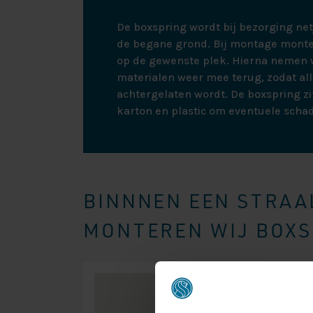
De boxspring wordt bij bezorging ne
de begane grond. Bij montage monte
op de gewenste plek. Hierna nemen w
materialen weer mee terug, zodat all
achtergelaten wordt. De boxspring zit
karton en plastic om eventuele scha
BINNNEN EEN STRAAL
MONTEREN WIJ BOXSP