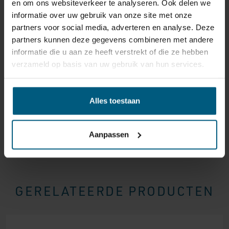
en om ons websiteverkeer te analyseren. Ook delen we
reden ook is, u heeft het recht uw bestelling tot
14
informatie over uw gebruik van onze site met onze
dagen na ontvangst zonder opgave van reden te
partners voor social media, adverteren en analyse. Deze
annuleren
. Behandel het product met zorg en zorg
partners kunnen deze gegevens combineren met andere
ervoor dat deze bij het retour sturen goed verpakt is.
informatie die u aan ze heeft verstrekt of die ze hebben
Mocht het product beschadigd zijn of is de verpakking
verzameld op basis van uw gebruik van hun services.
meer beschadigd dan nodig, dan kunnen we deze
waardevermindering van het product aan u
doorberekenen.
Alles toestaan
Aanpassen
GERELATEERDE PRODUCTEN