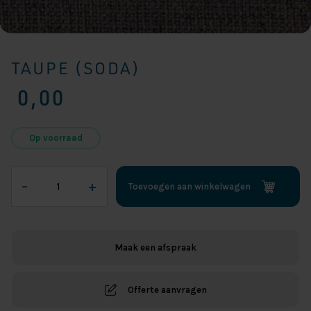
TAUPE (SODA)
0,00
Op voorraad
Taupe
–
+
Toevoegen aan winkelwagen
(Soda)
aantal
Maak een afspraak
Offerte aanvragen