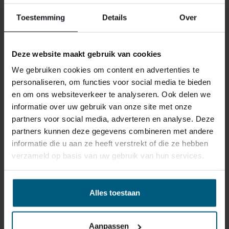
reden ook is, u heeft het recht uw bestelling tot
14
Toestemming
Details
Over
dagen na ontvangst zonder opgave van reden te
annuleren
. Behandel het product met zorg en zorg
ervoor dat deze bij het retour sturen goed verpakt is.
Deze website maakt gebruik van cookies
Mocht het product beschadigd zijn of is de verpakking
We gebruiken cookies om content en advertenties te
meer beschadigd dan nodig, dan kunnen we deze
personaliseren, om functies voor social media te bieden
waardevermindering van het product aan u
en om ons websiteverkeer te analyseren. Ook delen we
doorberekenen.
informatie over uw gebruik van onze site met onze
partners voor social media, adverteren en analyse. Deze
partners kunnen deze gegevens combineren met andere
informatie die u aan ze heeft verstrekt of die ze hebben
verzameld op basis van uw gebruik van hun services.
GERELATEERDE PRODUCTEN
Alles toestaan
Aanpassen