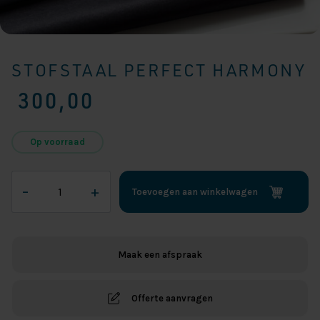
STOFSTAAL PERFECT HARMONY
300,00
Op voorraad
Stofstaal
–
+
Toevoegen aan winkelwagen
Perfect
Harmony
aantal
Maak een afspraak
Offerte aanvragen