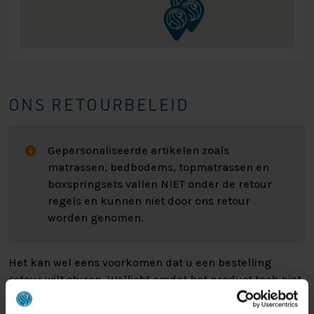
ONS RETOURBELEID
Gepersonaliseerde artikelen zoals
matrassen, bedbodems, topmatrassen en
boxspringsets vallen NIET onder de retour
regels en kunnen niet door ons retour
worden genomen.
Het kan wel eens voorkomen dat u een bestelling
retour wilt sturen. Wellicht omdat het product toch niet
bevalt of misschien dat er een andere reden is waarom
u de bestelling toch niet zou willen hebben. Wat de