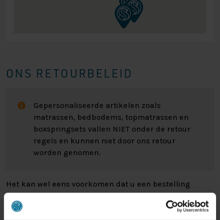
ONS RETOURBELEID
Gepersonaliseerde artikelen zoals
matrassen, bedbodems, topmatrassen en
boxspringsets vallen NIET onder de retour
regels en kunnen niet door ons retour
worden genomen.
Het kan wel eens voorkomen dat u een bestelling
retour wilt sturen. Wellicht omdat het product toch niet
bevalt of misschien dat er een andere reden is waarom
u de bestelling toch niet zou willen hebben. Wat de