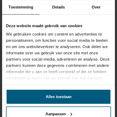
reden ook is, u heeft het recht uw bestelling tot
14
Toestemming
Details
Over
dagen na ontvangst zonder opgave van reden te
annuleren
. Behandel het product met zorg en zorg
ervoor dat deze bij het retour sturen goed verpakt is.
Deze website maakt gebruik van cookies
Mocht het product beschadigd zijn of is de verpakking
We gebruiken cookies om content en advertenties te
meer beschadigd dan nodig, dan kunnen we deze
personaliseren, om functies voor social media te bieden
waardevermindering van het product aan u
en om ons websiteverkeer te analyseren. Ook delen we
doorberekenen.
informatie over uw gebruik van onze site met onze
partners voor social media, adverteren en analyse. Deze
partners kunnen deze gegevens combineren met andere
informatie die u aan ze heeft verstrekt of die ze hebben
verzameld op basis van uw gebruik van hun services.
GERELATEERDE PRODUCTEN
Alles toestaan
Aanpassen