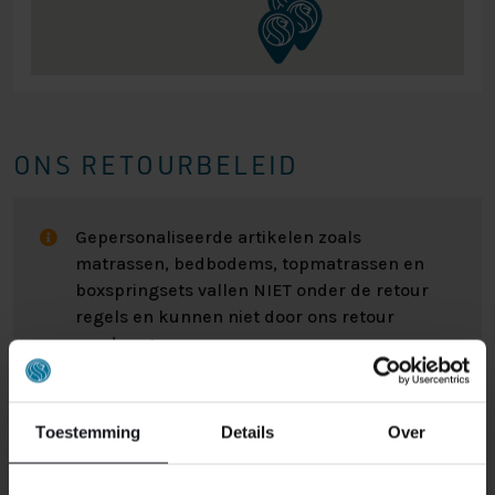
ONS RETOURBELEID
Gepersonaliseerde artikelen zoals
matrassen, bedbodems, topmatrassen en
boxspringsets vallen NIET onder de retour
regels en kunnen niet door ons retour
worden genomen.
Het kan wel eens voorkomen dat u een bestelling
Toestemming
Details
Over
retour wilt sturen. Wellicht omdat het product toch niet
bevalt of misschien dat er een andere reden is waarom
u de bestelling toch niet zou willen hebben. Wat de