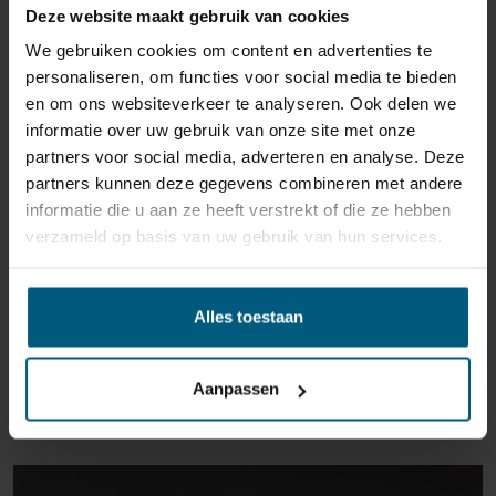
Deze website maakt gebruik van cookies
reden ook is, u heeft het recht uw bestelling tot
14
We gebruiken cookies om content en advertenties te
dagen na ontvangst zonder opgave van reden te
personaliseren, om functies voor social media te bieden
annuleren
. Behandel het product met zorg en zorg
en om ons websiteverkeer te analyseren. Ook delen we
ervoor dat deze bij het retour sturen goed verpakt is.
informatie over uw gebruik van onze site met onze
Mocht het product beschadigd zijn of is de verpakking
partners voor social media, adverteren en analyse. Deze
meer beschadigd dan nodig, dan kunnen we deze
partners kunnen deze gegevens combineren met andere
waardevermindering van het product aan u
informatie die u aan ze heeft verstrekt of die ze hebben
doorberekenen.
verzameld op basis van uw gebruik van hun services.
Alles toestaan
Aanpassen
GERELATEERDE PRODUCTEN