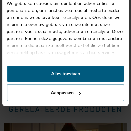
We gebruiken cookies om content en advertenties te
reden ook is, u heeft het recht uw bestelling tot
14
personaliseren, om functies voor social media te bieden
dagen na ontvangst zonder opgave van reden te
en om ons websiteverkeer te analyseren. Ook delen we
annuleren
. Behandel het product met zorg en zorg
informatie over uw gebruik van onze site met onze
ervoor dat deze bij het retour sturen goed verpakt is.
partners voor social media, adverteren en analyse. Deze
Mocht het product beschadigd zijn of is de verpakking
partners kunnen deze gegevens combineren met andere
meer beschadigd dan nodig, dan kunnen we deze
informatie die u aan ze heeft verstrekt of die ze hebben
waardevermindering van het product aan u
verzameld op basis van uw gebruik van hun services.
doorberekenen.
Alles toestaan
Aanpassen
GERELATEERDE PRODUCTEN