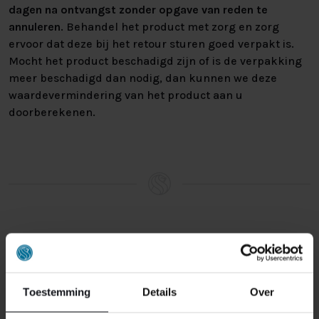
dagen na ontvangst zonder opgave van reden te
annuleren
. Behandel het product met zorg en zorg
ervoor dat deze bij het retour sturen goed verpakt is.
Mocht het product beschadigd zijn of is de verpakking
meer beschadigd dan nodig, dan kunnen we deze
waardevermindering van het product aan u
doorberekenen.
GERELATEERDE PRODUCTEN
Toestemming
Details
Over
OUTLET HELMOND