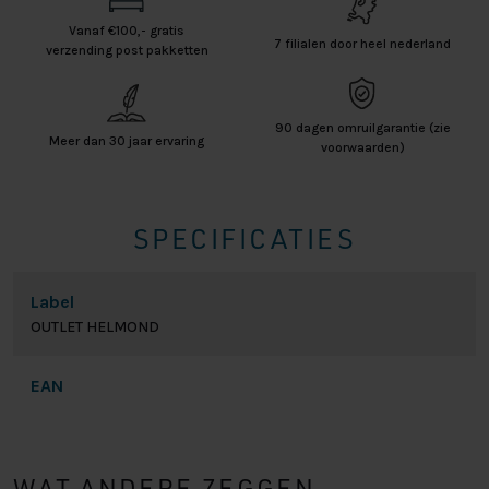
Vanaf €100,- gratis
7 filialen door heel nederland
verzending post pakketten
90 dagen omruilgarantie (zie
Meer dan 30 jaar ervaring
voorwaarden)
SPECIFICATIES
Label
OUTLET HELMOND
EAN
WAT ANDERE ZEGGEN