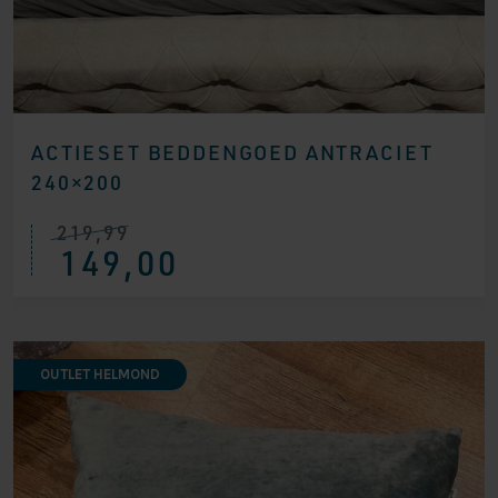
ACTIESET BEDDENGOED ANTRACIET
240×200
219,99
Oorspronkelijke
Huidige
149,00
prijs
prijs
was:
is:
€ 219,99.
€ 149,00.
OUTLET HELMOND