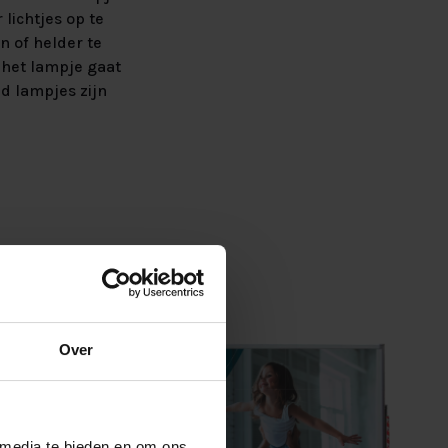
 lichtjes op te
n of helder te
 het lampje gaat
d lampjes zijn
en prijs
Over
 media te bieden en om ons