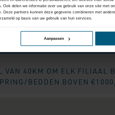
. Ook delen we informatie over uw gebruik van onze site met on
tjes thuisbezorgd op
e. Deze partners kunnen deze gegevens combineren met andere i
ren wij de boxspring
erzameld op basis van uw gebruik van hun services.
ij alle verpakking
es netjes
 netjes verpakt in
de te voorkomen.
Aanpassen
 VAN 40KM OM ELK FILIAAL 
RING/BEDDEN BOVEN €1000,