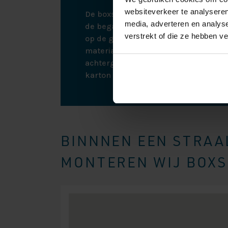
websiteverkeer te analyseren
De boxspring wordt bij bezorging ne
media, adverteren en analys
de begane grond. Bij montage monte
verstrekt of die ze hebben v
op de gewenste plek. Hierna nemen w
materialen weer mee terug, zodat all
achtergelaten wordt. De boxspring zit
karton en plastic om eventuele scha
BINNNEN EEN STRAAL
MONTEREN WIJ BOXSP