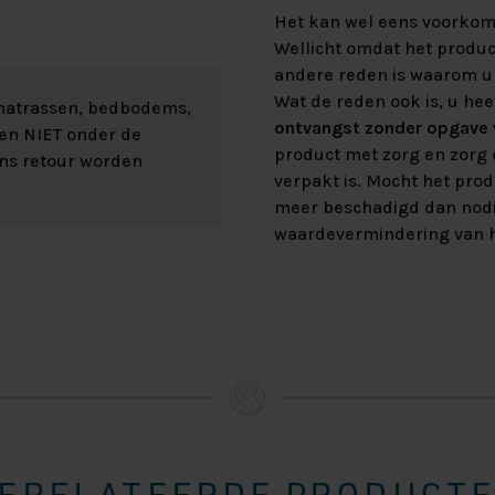
Het kan wel eens voorkome
Wellicht omdat het product
andere reden is waarom u 
Wat de reden ook is, u hee
 matrassen, bedbodems,
ontvangst zonder opgave v
len NIET onder de
product met zorg en zorg e
ons retour worden
verpakt is. Mocht het prod
meer beschadigd dan nod
waardevermindering van h
ERELATEERDE PRODUCT