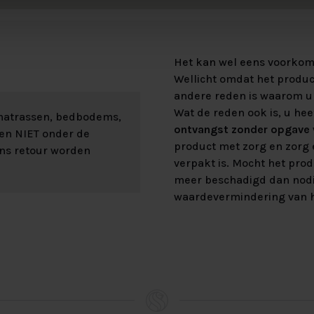
Het kan wel eens voorkome
Wellicht omdat het product
andere reden is waarom u 
Wat de reden ook is, u hee
 matrassen, bedbodems,
ontvangst zonder opgave v
len NIET onder de
product met zorg en zorg e
ons retour worden
verpakt is. Mocht het prod
meer beschadigd dan nod
waardevermindering van h