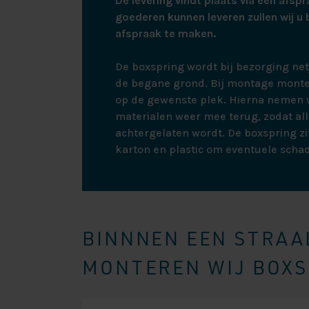
De levering vindt plaats via een afspr
goederen kunnen leveren zullen wij u 
afspraak te maken.
De boxspring wordt bij bezorging ne
de begane grond. Bij montage monte
op de gewenste plek. Hierna nemen w
materialen weer mee terug, zodat all
achtergelaten wordt. De boxspring zit
karton en plastic om eventuele scha
BINNNEN EEN STRAAL
MONTEREN WIJ BOXSP