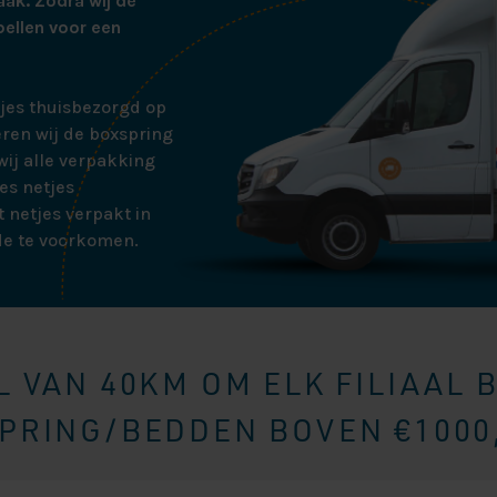
aak. Zodra wij de
bellen voor een
tjes thuisbezorgd op
ren wij de boxspring
ij alle verpakking
es netjes
 netjes verpakt in
de te voorkomen.
 VAN 40KM OM ELK FILIAAL 
RING/BEDDEN BOVEN €1000,