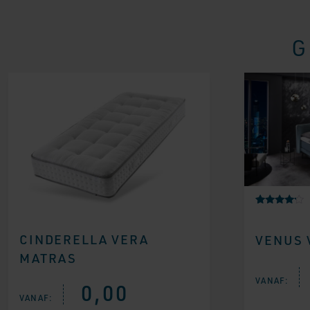
G
Gewaarde
1
erd
4.00
CINDERELLA VERA
VENUS 
op 5
gebaseer
MATRAS
d op
klantbeoo
rdeling
VANAF:
0,00
VANAF: