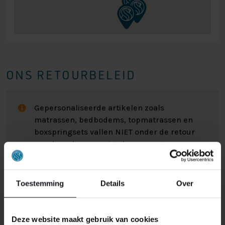
ONS RETOURBELEID
Gepersonaliseerde artikelen zoals
matrassen, bedbodems, topmatrassen en
boxspringsets vallen NIET onder de retour
regels en kunnen niet door ons retour
worden genomen.
Toestemming
Details
Over
Het kan wel eens voorkomen dat u een bestelling
retour wilt sturen. Wellicht omdat het product toch niet
bevalt of misschien dat er een andere reden is waarom
Deze website maakt gebruik van cookies
u de bestelling toch niet zou willen hebben. Wat de