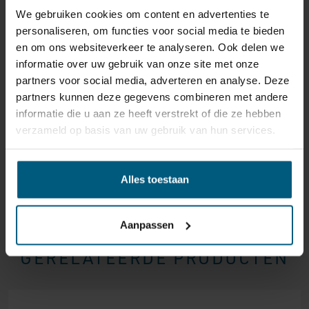
We gebruiken cookies om content en advertenties te
reden ook is, u heeft het recht uw bestelling tot
14
personaliseren, om functies voor social media te bieden
dagen na ontvangst zonder opgave van reden te
en om ons websiteverkeer te analyseren. Ook delen we
annuleren
. Behandel het product met zorg en zorg
informatie over uw gebruik van onze site met onze
ervoor dat deze bij het retour sturen goed verpakt is.
partners voor social media, adverteren en analyse. Deze
Mocht het product beschadigd zijn of is de verpakking
partners kunnen deze gegevens combineren met andere
meer beschadigd dan nodig, dan kunnen we deze
informatie die u aan ze heeft verstrekt of die ze hebben
waardevermindering van het product aan u
verzameld op basis van uw gebruik van hun services.
doorberekenen.
Alles toestaan
Aanpassen
GERELATEERDE PRODUCTEN