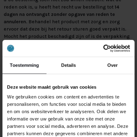
reden ook is, u heeft het recht uw bestelling tot
14
dagen na ontvangst zonder opgave van reden te
annuleren
. Behandel het product met zorg en zorg
ervoor dat deze bij het retour sturen goed verpakt is.
Mocht het product beschadigd zijn of is de verpakking
meer beschadigd dan nodig, dan kunnen we deze
waardevermindering van het product aan u
doorberekenen.
Toestemming
Details
Over
Deze website maakt gebruik van cookies
We gebruiken cookies om content en advertenties te
personaliseren, om functies voor social media te bieden
en om ons websiteverkeer te analyseren. Ook delen we
GERELATEERDE PRODUCTEN
informatie over uw gebruik van onze site met onze
partners voor social media, adverteren en analyse. Deze
partners kunnen deze gegevens combineren met andere