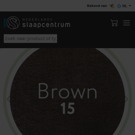
Bekend van
NL