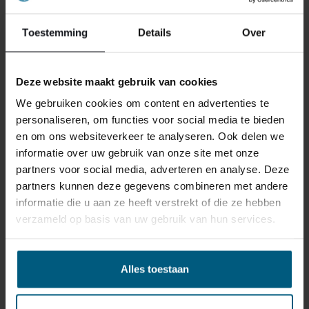
reden ook is, u heeft het recht uw bestelling tot
14
dagen na ontvangst zonder opgave van reden te
Toestemming
Details
Over
annuleren
. Behandel het product met zorg en zorg
ervoor dat deze bij het retour sturen goed verpakt is.
Deze website maakt gebruik van cookies
Mocht het product beschadigd zijn of is de verpakking
meer beschadigd dan nodig, dan kunnen we deze
We gebruiken cookies om content en advertenties te
waardevermindering van het product aan u
personaliseren, om functies voor social media te bieden
doorberekenen.
en om ons websiteverkeer te analyseren. Ook delen we
informatie over uw gebruik van onze site met onze
partners voor social media, adverteren en analyse. Deze
partners kunnen deze gegevens combineren met andere
informatie die u aan ze heeft verstrekt of die ze hebben
verzameld op basis van uw gebruik van hun services.
GERELATEERDE PRODUCTEN
Alles toestaan