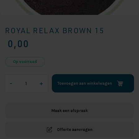
ROYAL RELAX BROWN 15
0,00
Op voorraad
Royal
–
+
Toevoegen aan winkelwagen
Relax
Brown
15
aantal
Maak een afspraak
Offerte aanvragen