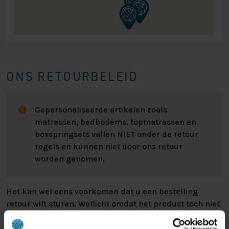
ONS RETOURBELEID
Gepersonaliseerde artikelen zoals
matrassen, bedbodems, topmatrassen en
boxspringsets vallen NIET onder de retour
regels en kunnen niet door ons retour
worden genomen.
Het kan wel eens voorkomen dat u een bestelling
retour wilt sturen. Wellicht omdat het product toch niet
bevalt of misschien dat er een andere reden is waarom
u de bestelling toch niet zou willen hebben. Wat de