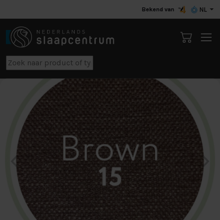
Bekend van
NL