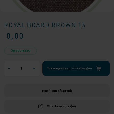
ROYAL BOARD BROWN 15
0,00
Op voorraad
Royal
–
+
Toevoegen aan winkelwagen
Board
Brown
15
aantal
Maak een afspraak
Offerte aanvragen