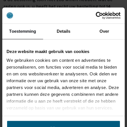
reden ook is, u heeft het recht uw bestelling tot
14
dagen na ontvangst zonder opgave van reden te
annuleren
. Behandel het product met zorg en zorg
ervoor dat deze bij het retour sturen goed verpakt is.
Toestemming
Details
Over
Mocht het product beschadigd zijn of is de verpakking
meer beschadigd dan nodig, dan kunnen we deze
waardevermindering van het product aan u
Deze website maakt gebruik van cookies
doorberekenen.
We gebruiken cookies om content en advertenties te
personaliseren, om functies voor social media te bieden
en om ons websiteverkeer te analyseren. Ook delen we
informatie over uw gebruik van onze site met onze
partners voor social media, adverteren en analyse. Deze
partners kunnen deze gegevens combineren met andere
informatie die u aan ze heeft verstrekt of die ze hebben
GERELATEERDE PRODUCTEN
verzameld op basis van uw gebruik van hun services.