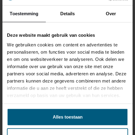
reden ook is, u heeft het recht uw bestelling tot
14
Toestemming
Details
Over
dagen na ontvangst zonder opgave van reden te
annuleren
. Behandel het product met zorg en zorg
ervoor dat deze bij het retour sturen goed verpakt is.
Deze website maakt gebruik van cookies
Mocht het product beschadigd zijn of is de verpakking
meer beschadigd dan nodig, dan kunnen we deze
We gebruiken cookies om content en advertenties te
waardevermindering van het product aan u
personaliseren, om functies voor social media te bieden
doorberekenen.
en om ons websiteverkeer te analyseren. Ook delen we
informatie over uw gebruik van onze site met onze
partners voor social media, adverteren en analyse. Deze
partners kunnen deze gegevens combineren met andere
informatie die u aan ze heeft verstrekt of die ze hebben
verzameld op basis van uw gebruik van hun services.
GERELATEERDE PRODUCTEN
Alles toestaan