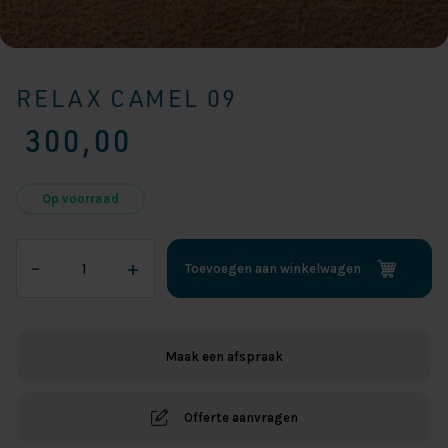
RELAX CAMEL 09
300,00
Op voorraad
Relax
–
+
Toevoegen aan winkelwagen
Camel
09
aantal
Maak een afspraak
Offerte aanvragen