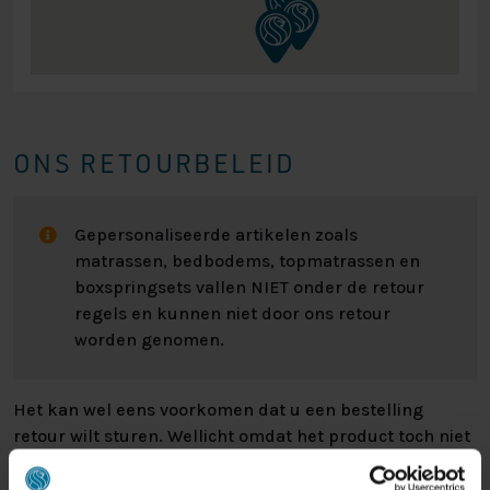
ONS RETOURBELEID
Gepersonaliseerde artikelen zoals
matrassen, bedbodems, topmatrassen en
boxspringsets vallen NIET onder de retour
regels en kunnen niet door ons retour
worden genomen.
Het kan wel eens voorkomen dat u een bestelling
retour wilt sturen. Wellicht omdat het product toch niet
bevalt of misschien dat er een andere reden is waarom
u de bestelling toch niet zou willen hebben. Wat de