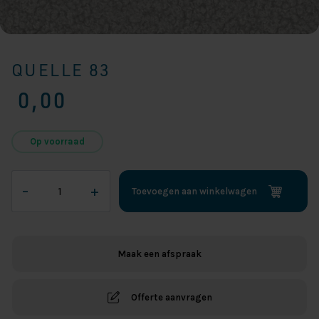
QUELLE 83
0,00
Op voorraad
QUELLE
–
+
Toevoegen aan winkelwagen
83
aantal
Maak een afspraak
Offerte aanvragen