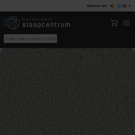
Bekend van
NL