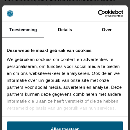
reden ook is, u heeft het recht uw bestelling tot
14
dagen na ontvangst zonder opgave van reden te
annuleren
. Behandel het product met zorg en zorg
ervoor dat deze bij het retour sturen goed verpakt is.
Toestemming
Details
Over
Mocht het product beschadigd zijn of is de verpakking
meer beschadigd dan nodig, dan kunnen we deze
waardevermindering van het product aan u
Deze website maakt gebruik van cookies
doorberekenen.
We gebruiken cookies om content en advertenties te
personaliseren, om functies voor social media te bieden
en om ons websiteverkeer te analyseren. Ook delen we
informatie over uw gebruik van onze site met onze
partners voor social media, adverteren en analyse. Deze
partners kunnen deze gegevens combineren met andere
informatie die u aan ze heeft verstrekt of die ze hebben
GERELATEERDE PRODUCTEN
verzameld op basis van uw gebruik van hun services.
Alles toestaan