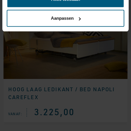
Aanpassen
HOOG LAAG LEDIKANT / BED NAPOLI
CAREFLEX
3.225,00
VANAF: