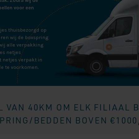
aak. Zodra wij de
bellen voor een
tjes thuisbezorgd op
ren wij de boxspring
ij alle verpakking
es netjes
 netjes verpakt in
de te voorkomen.
 VAN 40KM OM ELK FILIAAL 
RING/BEDDEN BOVEN €1000,