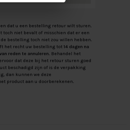
n dat u een bestelling retour wilt sturen.
 toch niet bevalt of misschien dat er een
de bestelling toch niet zou willen hebben.
ft het recht uw bestelling tot
14 dagen na
an reden te annuleren
. Behandel het
rvoor dat deze bij het retour sturen goed
uct beschadigd zijn of is de verpakking
ig, dan kunnen we deze
et product aan u doorberekenen.