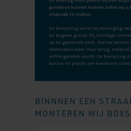
De levering vindt plaats via een afspr
goederen kunnen leveren zullen wij u 
afspraak te maken.
De boxspring wordt bij bezorging ne
de begane grond. Bij montage monte
op de gewenste plek. Hierna nemen w
materialen weer mee terug, zodat all
achtergelaten wordt. De boxspring zit
karton en plastic om eventuele scha
BINNNEN EEN STRAAL
MONTEREN WIJ BOXSP