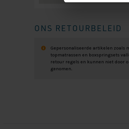
ONS RETOURBELEID
Gepersonaliseerde artikelen zoals
topmatrassen en boxspringsets val
retour regels en kunnen niet door 
genomen.