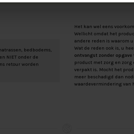
Het kan wel eens voorkome
Wellicht omdat het product
andere reden is waarom u 
Wat de reden ook is, u hee
 matrassen, bedbodems,
ontvangst zonder opgave v
len NIET onder de
product met zorg en zorg e
ons retour worden
verpakt is. Mocht het prod
meer beschadigd dan nod
waardevermindering van h