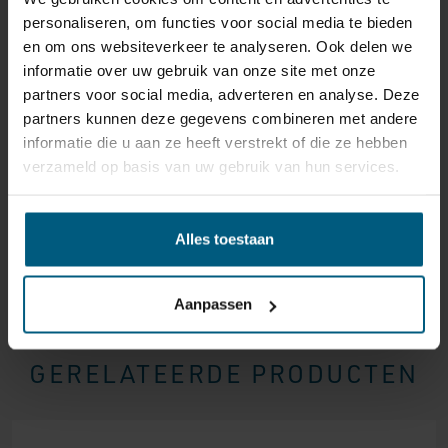
reden ook is, u heeft het recht uw bestelling tot
14
personaliseren, om functies voor social media te bieden
dagen na ontvangst zonder opgave van reden te
en om ons websiteverkeer te analyseren. Ook delen we
annuleren
. Behandel het product met zorg en zorg
informatie over uw gebruik van onze site met onze
ervoor dat deze bij het retour sturen goed verpakt is.
partners voor social media, adverteren en analyse. Deze
Mocht het product beschadigd zijn of is de verpakking
partners kunnen deze gegevens combineren met andere
meer beschadigd dan nodig, dan kunnen we deze
informatie die u aan ze heeft verstrekt of die ze hebben
waardevermindering van het product aan u
verzameld op basis van uw gebruik van hun services.
doorberekenen.
Alles toestaan
Aanpassen
GERELATEERDE PRODUCTEN