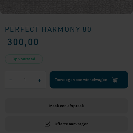
PERFECT HARMONY 80
300,00
Op voorraad
Perfect
–
+
Toevoegen aan winkelwagen
Harmony
80
aantal
Maak een afspraak
Offerte aanvragen