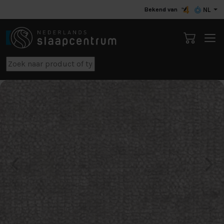
Bekend van
NL