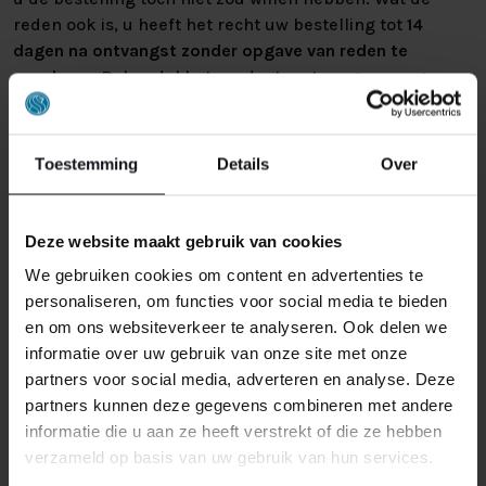
reden ook is, u heeft het recht uw bestelling tot
14
dagen na ontvangst zonder opgave van reden te
annuleren
. Behandel het product met zorg en zorg
ervoor dat deze bij het retour sturen goed verpakt is.
Mocht het product beschadigd zijn of is de verpakking
meer beschadigd dan nodig, dan kunnen we deze
Toestemming
Details
Over
waardevermindering van het product aan u
doorberekenen.
Deze website maakt gebruik van cookies
We gebruiken cookies om content en advertenties te
personaliseren, om functies voor social media te bieden
en om ons websiteverkeer te analyseren. Ook delen we
informatie over uw gebruik van onze site met onze
partners voor social media, adverteren en analyse. Deze
GERELATEERDE PRODUCTEN
partners kunnen deze gegevens combineren met andere
informatie die u aan ze heeft verstrekt of die ze hebben
verzameld op basis van uw gebruik van hun services.