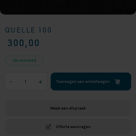
QUELLE 100
300,00
Op voorraad
Quelle
–
+
Toevoegen aan winkelwagen
100
aantal
Maak een afspraak
Offerte aanvragen