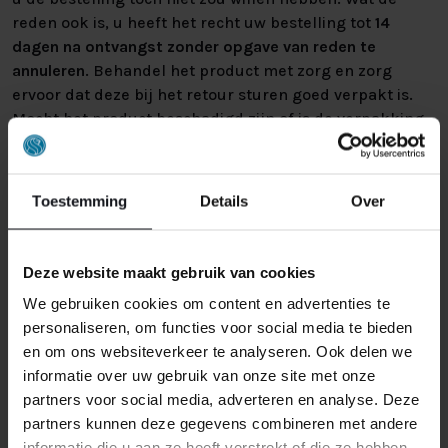
reden ook is, u heeft het recht uw bestelling tot
14
dagen na ontvangst zonder opgave van reden te
annuleren
. Behandel het product met zorg en zorg
ervoor dat deze bij het retour sturen goed verpakt is.
Mocht het product beschadigd zijn of is de verpakking
meer beschadigd dan nodig, dan kunnen we deze
waardevermindering van het product aan u
doorberekenen.
Toestemming
Details
Over
Deze website maakt gebruik van cookies
We gebruiken cookies om content en advertenties te
personaliseren, om functies voor social media te bieden
en om ons websiteverkeer te analyseren. Ook delen we
GERELATEERDE PRODUCTEN
informatie over uw gebruik van onze site met onze
partners voor social media, adverteren en analyse. Deze
partners kunnen deze gegevens combineren met andere
informatie die u aan ze heeft verstrekt of die ze hebben