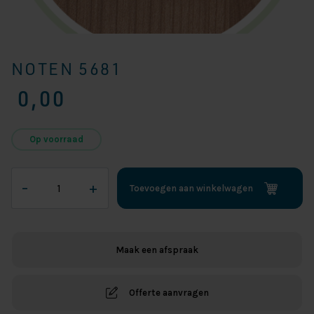
NOTEN 5681
0,00
Op voorraad
Noten
–
+
Toevoegen aan winkelwagen
5681
aantal
Maak een afspraak
Offerte aanvragen