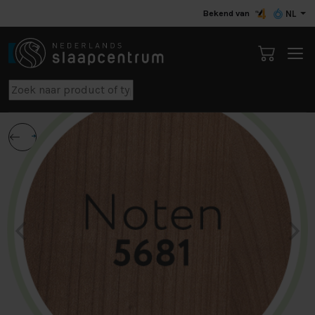
Bekend van
NL