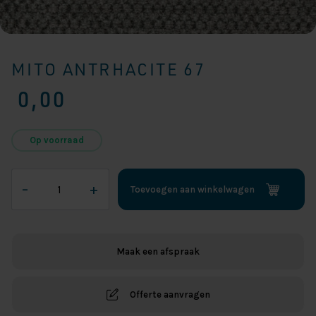
MITO ANTRHACITE 67
0,00
Op voorraad
Mito
–
+
Toevoegen aan winkelwagen
Antrhacite
67
aantal
Maak een afspraak
Offerte aanvragen