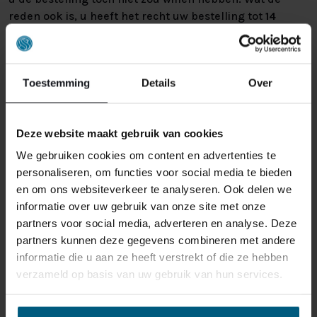
reden ook is, u heeft het recht uw bestelling tot
14
dagen na ontvangst zonder opgave van reden te
annuleren
. Behandel het product met zorg en zorg
ervoor dat deze bij het retour sturen goed verpakt is.
Toestemming
Details
Over
Mocht het product beschadigd zijn of is de verpakking
meer beschadigd dan nodig, dan kunnen we deze
waardevermindering van het product aan u
Deze website maakt gebruik van cookies
doorberekenen.
We gebruiken cookies om content en advertenties te
personaliseren, om functies voor social media te bieden
en om ons websiteverkeer te analyseren. Ook delen we
informatie over uw gebruik van onze site met onze
partners voor social media, adverteren en analyse. Deze
partners kunnen deze gegevens combineren met andere
informatie die u aan ze heeft verstrekt of die ze hebben
GERELATEERDE PRODUCTEN
verzameld op basis van uw gebruik van hun services.