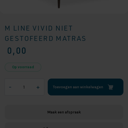
M LINE VIVID NIET
GESTOFEERD MATRAS
0,00
Op voorraad
m
–
+
Toevoegen aan winkelwagen
line
Vivid
niet
gestofeerd
Maak een afspraak
matras
aantal