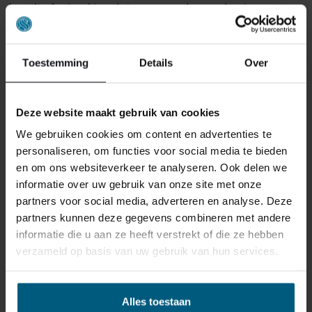
bevalt of misschien dat er een andere reden is waarom
u de bestelling toch niet zou willen hebben. Wat de
reden ook is, u heeft het recht uw bestelling tot
14
dagen na ontvangst zonder opgave van reden te
Toestemming
Details
Over
annuleren
. Behandel het product met zorg en zorg
ervoor dat deze bij het retour sturen goed verpakt is.
Mocht het product beschadigd zijn of is de verpakking
Deze website maakt gebruik van cookies
meer beschadigd dan nodig, dan kunnen we deze
We gebruiken cookies om content en advertenties te
waardevermindering van het product aan u
personaliseren, om functies voor social media te bieden
doorberekenen.
en om ons websiteverkeer te analyseren. Ook delen we
informatie over uw gebruik van onze site met onze
partners voor social media, adverteren en analyse. Deze
partners kunnen deze gegevens combineren met andere
informatie die u aan ze heeft verstrekt of die ze hebben
verzameld op basis van uw gebruik van hun services.
GERELATEERDE PRODUCTEN
Alles toestaan