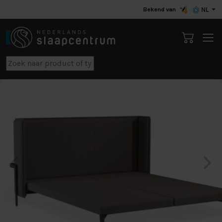
Bekend van
NL