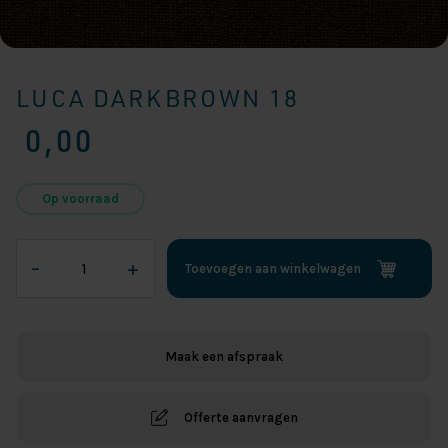
LUCA DARKBROWN 18
0,00
Op voorraad
Luca
–
+
Toevoegen aan winkelwagen
Darkbrown
18
aantal
Maak een afspraak
Offerte aanvragen