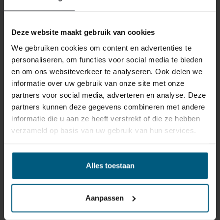
reden ook is, u heeft het recht uw bestelling tot
14
dagen na ontvangst zonder opgave van reden te
Deze website maakt gebruik van cookies
annuleren
. Behandel het product met zorg en zorg
ervoor dat deze bij het retour sturen goed verpakt is.
We gebruiken cookies om content en advertenties te
Mocht het product beschadigd zijn of is de verpakking
personaliseren, om functies voor social media te bieden
meer beschadigd dan nodig, dan kunnen we deze
en om ons websiteverkeer te analyseren. Ook delen we
waardevermindering van het product aan u
informatie over uw gebruik van onze site met onze
doorberekenen.
partners voor social media, adverteren en analyse. Deze
partners kunnen deze gegevens combineren met andere
informatie die u aan ze heeft verstrekt of die ze hebben
verzameld op basis van uw gebruik van hun services.
Alles toestaan
GERELATEERDE PRODUCTEN
Aanpassen