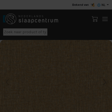
Bekend van
NL