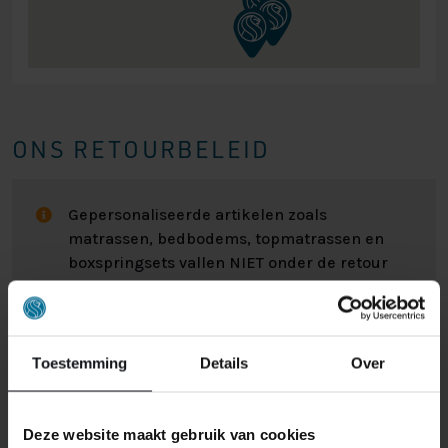
ONS RETOURBELEID
Gepersonaliseerde artikelen zoals
matrassen, bedbodems, topmatrassen en
boxspringsets vallen NIET onder de retour
regels en kunnen niet door ons retour
worden genomen.
Toestemming
Details
Over
Het kan wel eens voorkomen dat u een bestelling
retour wilt sturen. Wellicht omdat het product toch niet
bevalt of misschien dat er een andere reden is waarom
Deze website maakt gebruik van cookies
u de bestelling toch niet zou willen hebben. Wat de