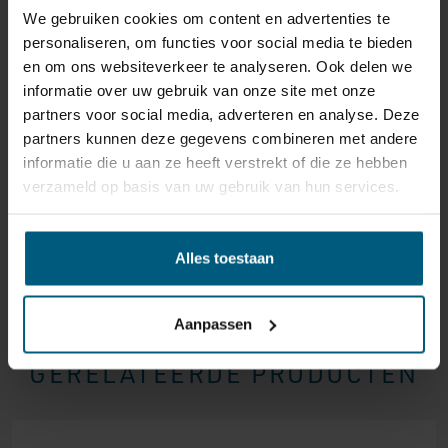
We gebruiken cookies om content en advertenties te
reden ook is, u heeft het recht uw bestelling tot
14
personaliseren, om functies voor social media te bieden
dagen na ontvangst zonder opgave van reden te
en om ons websiteverkeer te analyseren. Ook delen we
annuleren
. Behandel het product met zorg en zorg
informatie over uw gebruik van onze site met onze
ervoor dat deze bij het retour sturen goed verpakt is.
partners voor social media, adverteren en analyse. Deze
Mocht het product beschadigd zijn of is de verpakking
partners kunnen deze gegevens combineren met andere
meer beschadigd dan nodig, dan kunnen we deze
informatie die u aan ze heeft verstrekt of die ze hebben
waardevermindering van het product aan u
verzameld op basis van uw gebruik van hun services.
doorberekenen.
Alles toestaan
Aanpassen
GERELATEERDE PRODUCTEN