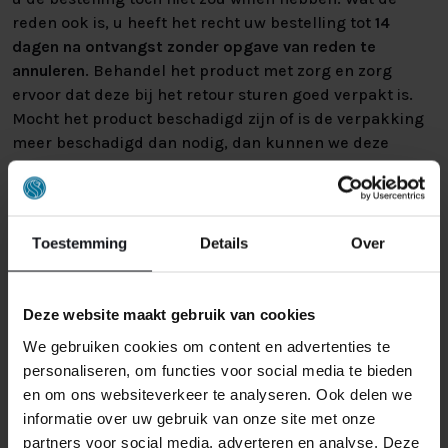
reden ook is, u heeft het recht uw bestelling tot
14
dagen na ontvangst zonder opgave van reden te
annuleren
. Behandel het product met zorg en zorg
ervoor dat deze bij het retour sturen goed verpakt is.
Mocht het product beschadigd zijn of is de verpakking
meer beschadigd dan nodig, dan kunnen we deze
waardevermindering van het product aan u
doorberekenen.
Toestemming
Details
Over
Deze website maakt gebruik van cookies
We gebruiken cookies om content en advertenties te
GERELATEERDE PRODUCTEN
personaliseren, om functies voor social media te bieden
en om ons websiteverkeer te analyseren. Ook delen we
informatie over uw gebruik van onze site met onze
partners voor social media, adverteren en analyse. Deze