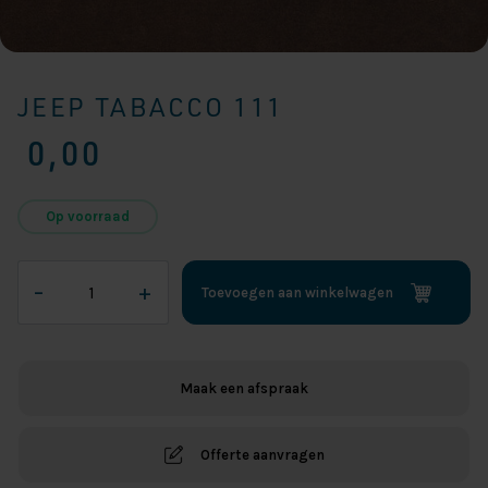
JEEP TABACCO 111
0,00
Op voorraad
Jeep
–
+
Toevoegen aan winkelwagen
Tabacco
111
aantal
Maak een afspraak
Offerte aanvragen