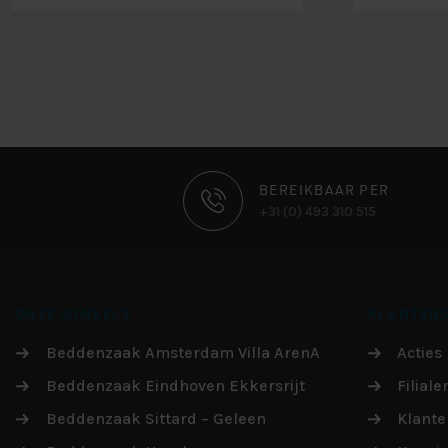
CONTACT
BEREIKBAAR PER
+31 (0) 493 310 515
INFORMATIE
ONZE WINKELS
KLANTENS
Beddenzaak Amsterdam Villa ArenA
Acties
Beddenzaak Eindhoven Ekkersrijt
Filiale
Beddenzaak Sittard – Geleen
Klante