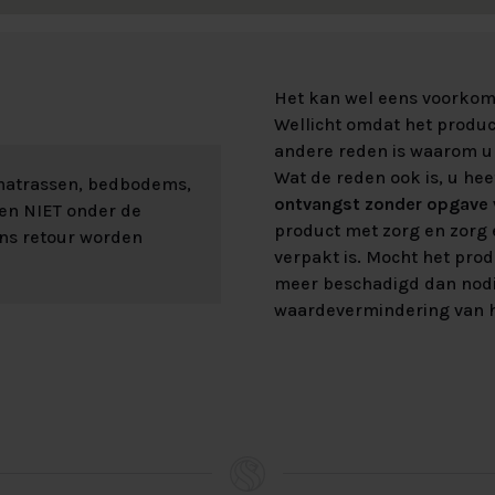
Het kan wel eens voorkome
Wellicht omdat het product
andere reden is waarom u 
Wat de reden ook is, u hee
 matrassen, bedbodems,
ontvangst zonder opgave v
len NIET onder de
product met zorg en zorg e
ons retour worden
verpakt is. Mocht het prod
meer beschadigd dan nod
waardevermindering van h