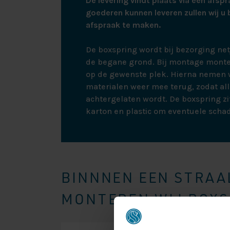
De levering vindt plaats via een afspr
goederen kunnen leveren zullen wij u 
afspraak te maken.
De boxspring wordt bij bezorging ne
de begane grond. Bij montage monte
op de gewenste plek. Hierna nemen w
materialen weer mee terug, zodat all
achtergelaten wordt. De boxspring zit
karton en plastic om eventuele scha
BINNNEN EEN STRAAL
MONTEREN WIJ BOXSP