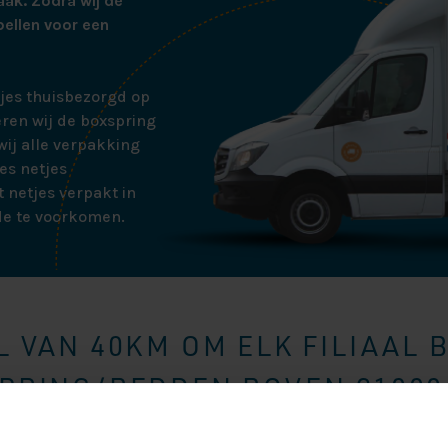
aak. Zodra wij de
bellen voor een
tjes thuisbezorgd op
ren wij de boxspring
ij alle verpakking
es netjes
 netjes verpakt in
de te voorkomen.
 VAN 40KM OM ELK FILIAAL 
RING/BEDDEN BOVEN €1000,