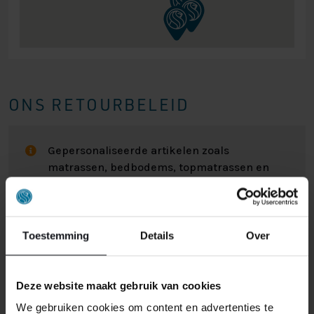
ONS RETOURBELEID
Gepersonaliseerde artikelen zoals
matrassen, bedbodems, topmatrassen en
boxspringsets vallen NIET onder de retour
regels en kunnen niet door ons retour
worden genomen.
Toestemming
Details
Over
Het kan wel eens voorkomen dat u een bestelling
retour wilt sturen. Wellicht omdat het product toch niet
Deze website maakt gebruik van cookies
bevalt of misschien dat er een andere reden is waarom
We gebruiken cookies om content en advertenties te
u de bestelling toch niet zou willen hebben. Wat de