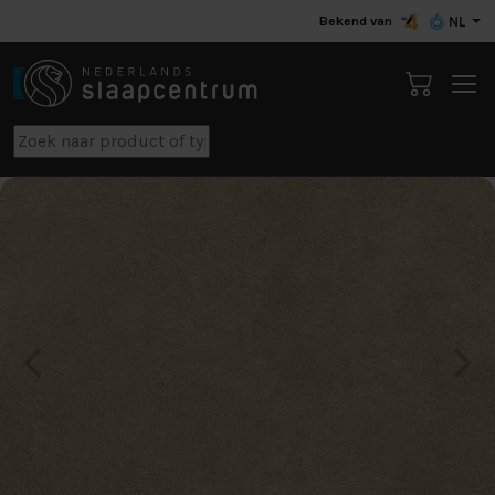
Bekend van
NL