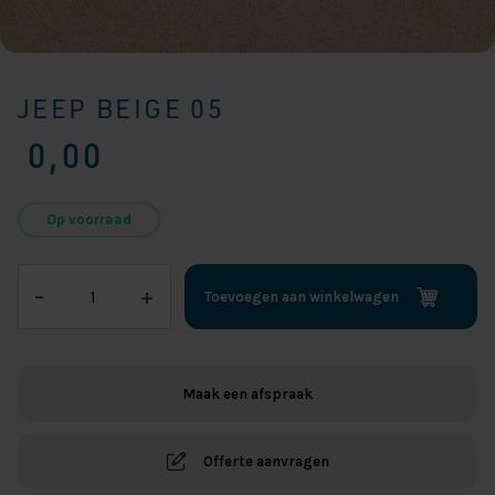
JEEP BEIGE 05
0,00
Op voorraad
Jeep
–
+
Toevoegen aan winkelwagen
Beige
05
aantal
Maak een afspraak
Offerte aanvragen