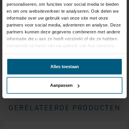
personaliseren, om functies voor social media te bieden
reden ook is, u heeft het recht uw bestelling tot
14
en om ons websiteverkeer te analyseren. Ook delen we
dagen na ontvangst zonder opgave van reden te
informatie over uw gebruik van onze site met onze
annuleren
. Behandel het product met zorg en zorg
partners voor social media, adverteren en analyse. Deze
ervoor dat deze bij het retour sturen goed verpakt is.
partners kunnen deze gegevens combineren met andere
Mocht het product beschadigd zijn of is de verpakking
informatie die u aan ze heeft verstrekt of die ze hebben
meer beschadigd dan nodig, dan kunnen we deze
verzameld op basis van uw gebruik van hun services.
waardevermindering van het product aan u
doorberekenen.
Alles toestaan
Aanpassen
GERELATEERDE PRODUCTEN