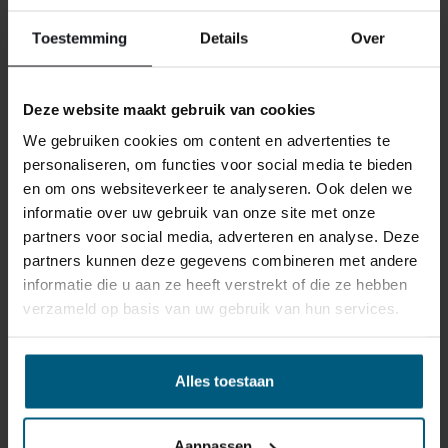
reden ook is, u heeft het recht uw bestelling tot
14
Toestemming
Details
Over
dagen na ontvangst zonder opgave van reden te
annuleren
. Behandel het product met zorg en zorg
ervoor dat deze bij het retour sturen goed verpakt is.
Deze website maakt gebruik van cookies
Mocht het product beschadigd zijn of is de verpakking
We gebruiken cookies om content en advertenties te
meer beschadigd dan nodig, dan kunnen we deze
personaliseren, om functies voor social media te bieden
waardevermindering van het product aan u
en om ons websiteverkeer te analyseren. Ook delen we
doorberekenen.
informatie over uw gebruik van onze site met onze
partners voor social media, adverteren en analyse. Deze
partners kunnen deze gegevens combineren met andere
informatie die u aan ze heeft verstrekt of die ze hebben
verzameld op basis van uw gebruik van hun services.
GERELATEERDE PRODUCTEN
Alles toestaan
Aanpassen