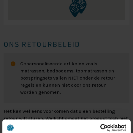
ONS RETOURBELEID
Gepersonaliseerde artikelen zoals
matrassen, bedbodems, topmatrassen en
boxspringsets vallen NIET onder de retour
regels en kunnen niet door ons retour
worden genomen.
Het kan wel eens voorkomen dat u een bestelling
retour wilt sturen. Wellicht omdat het product toch niet
bevalt of misschien dat er een andere reden is waarom
u de bestelling toch niet zou willen hebben. Wat de