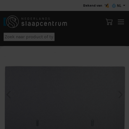
Bekend van
NL