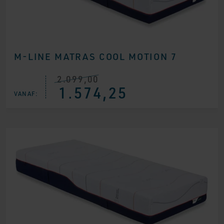
M-LINE MATRAS COOL MOTION 7
2.099,00
Oorspronkelijke
Huidige
1.574,25
prijs
prijs
VANAF:
was:
is:
€ 2.099,00.
€ 1.574,25.