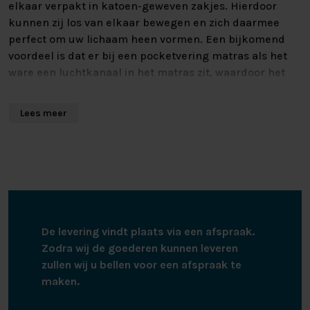
elkaar verpakt in katoen-geweven zakjes. Hierdoor
kunnen zij los van elkaar bewegen en zich daarmee
perfect om uw lichaam heen vormen. Een bijkomend
voordeel is dat er bij een pocketvering matras als het
ware een luchtkanaal in het matras zit, waardoor het
matras nóg beter ventileert.
Lees meer
Dankzij de 7 comfortzones die in het matras zijn
aangebracht, is het pocketvering matras in staat om u
nóg meer comfort te bieden. Deze comfortzones zijn
delen van het matras waar het iets zachter is, en dus
meer inzakt. Doordat deze zachtere zones ter hoogte
van de zwaardere delen van het lichaam zitten, ligt uw
ruggenwervel rechter. Hierdoor ligt u stabieler, en
De levering vindt plaats via een afspraak.
worden fysieke klachten aan bijvoorbeeld de rug en
Zodra wij de goederen kunnen leveren
nek voorkomen. Met het Hälsing S3000 Matras geniet u
zullen wij u bellen voor een afspraak te
van het slaapcomfort van uw dromen!
maken.
TRAAGSCHUIM AFDEKLAAG