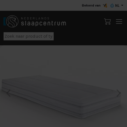
Bekend van
NL