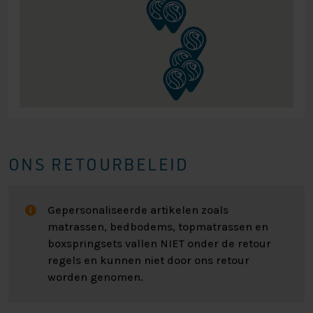
komen bekijken, heeft u behoefte aan persoonlijk
advies of heeft u andere vragen? Dan bent u altijd van
harte welkom om langs te komen in één van onze
vestigingen!
Kijk voor alle specificaties in het overzicht hiernaast.
Heeft U interesse? Neem voor vragen of advies
vrijblijvend contact met ons op, of kom lang in één van
onze winkels!
ONS RETOURBELEID
Gepersonaliseerde artikelen zoals
matrassen, bedbodems, topmatrassen en
boxspringsets vallen NIET onder de retour
regels en kunnen niet door ons retour
worden genomen.