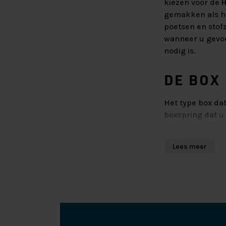
kiezen voor de
H
gemakken als he
poetsen en stof
wanneer u gevoel
nodig is.
DE BOX
Het type box dat
boxspring dat u 
box zorgt voor 
uit allemaal lo
Lees meer
Hierdoor krijgt 
verkeerde houdi
Kiest u voor de 
Deze boxen bied
houten boxen ve
verzekerd dat u