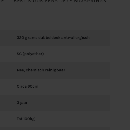
IE
BEKIJK OOK EENS DEZE BOXSPRINGS
320 grams dubbeldoek anti-allergisch
SG (polyether)
Nee, chemisch reinigbaar
Circa 60cm
3 jaar
Tot 100kg