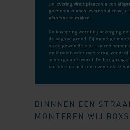
De levering vindt plaats via een afspr
namelijk niet, e
goederen kunnen leveren zullen wij u 
afspraak te maken.
HET TO
De boxspring wordt bij bezorging ne
Het topmatras va
de begane grond. Bij montage monte
slaapcomfort, m
op de gewenste plek. Hierna nemen w
ongeveer 5cm di
materialen weer mee terug, zodat all
extra lang van 
achtergelaten wordt. De boxspring zit
uitstekende ven
karton en plastic om eventuele scha
uitgevoerd in k
320gr. Deze topp
DE MAT
BINNNEN EEN STRAAL
Dit type boxspr
MONTEREN WIJ BOXSP
zorgen ervoor da
bij de zwaarder
ruggenwervel re