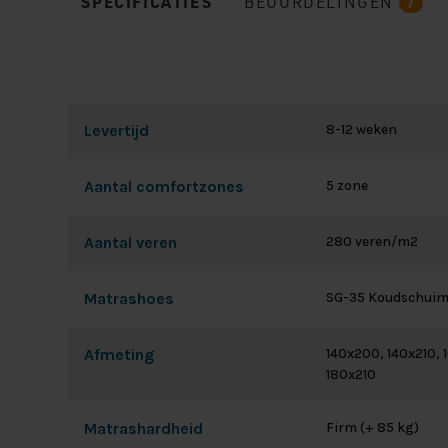
SPECIFICATIES
BEOORDELINGEN
7
Levertijd
8-12 weken
Aantal comfortzones
5 zone
Aantal veren
280 veren/m2
Matrashoes
SG-35 Koudschui
Afmeting
140x200, 140x210, 
180x210
Matrashardheid
Firm (+ 85 kg)