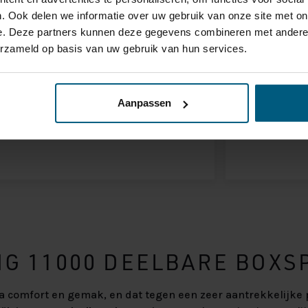
. Ook delen we informatie over uw gebruik van onze site met on
e. Deze partners kunnen deze gegevens combineren met andere i
Vriendelijk personeel en
Heerlijk b
erzameld op basis van uw gebruik van hun services.
deskundig geholpen. Ik kreeg het
wielentjes
bed redelijk snel geleverd wat ik
makkelijk
erg top vond
Aanpassen
NG 11000 DEELBARE BOXS
a comfort en gemak, en dat tegen een zeer aantrekkelijke p