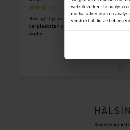
websiteverkeer te analyseren
media, adverteren en analys
Bed ligt fijn en is makkelijk te
verstrekt of die ze hebben v
verplaatsten door de wielentjes
onder.
HÄLSI
Kiezen voor extr