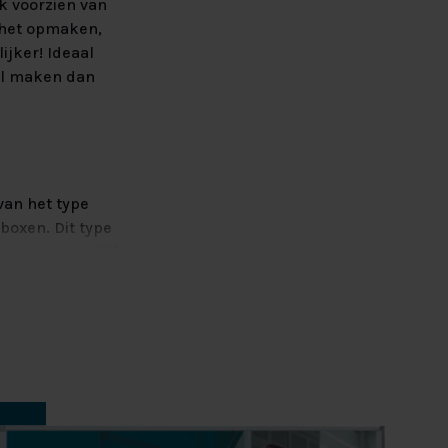
jk voorzien van
 het opmaken,
jker! Ideaal
wil maken dan
van het type
boxen. Dit type
bestaat namelijk
an het lichaam.
nneer u in een
houten boxen.
t u ook met de
nt u ervan
un veerkracht