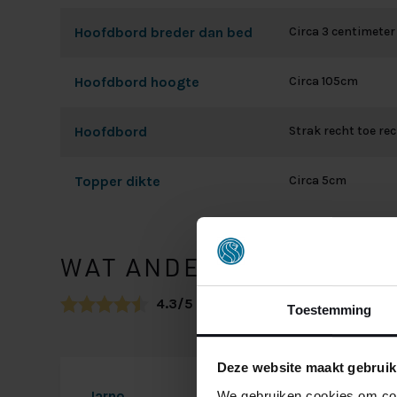
Hoofdbord breder dan bed
Circa 3 centimeter
Hoofdbord hoogte
Circa 105cm
Hoofdbord
Strak recht toe re
Topper dikte
Circa 5cm
WAT ANDERE ZEGGEN
4.3/5
gebaseerd op 7 reviews
Toestemming
Deze website maakt gebruik
Jarno
8-2-2023
We gebruiken cookies om cont