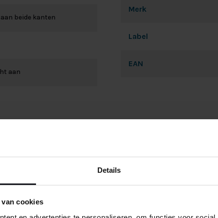
Merk
 aan beide kanten
Label
EAN
cht aan
Details
 van cookies
Sebastiaan
18-1-2023
Olaf
ent en advertenties te personaliseren, om functies voor social