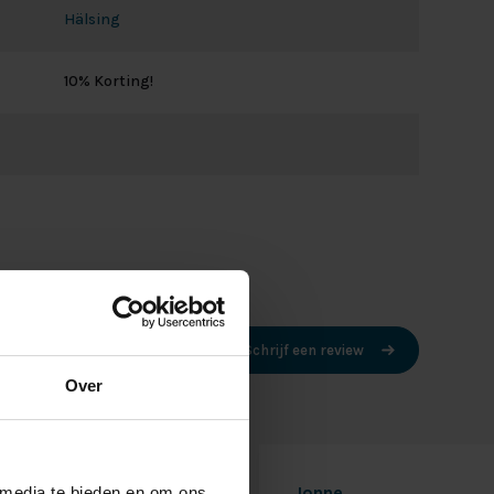
Hälsing
10% Korting!
Schrijf een review
Over
8-1-2023
Jonne
 media te bieden en om ons