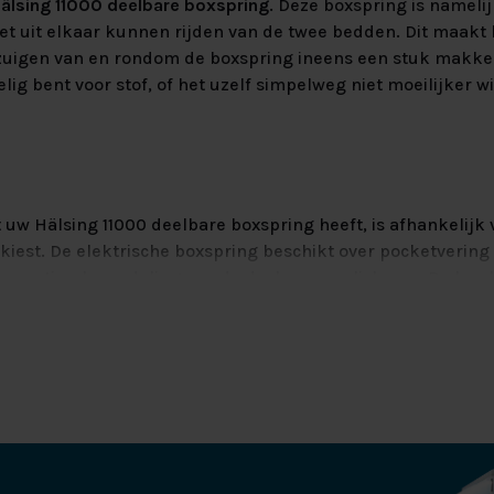
älsing 11000 deelbare boxspring
. Deze boxspring is nameli
t uit elkaar kunnen rijden van de twee bedden. Dit maakt
zuigen van en rondom de boxspring ineens een stuk makkeli
ig bent voor stof, of het uzelf simpelweg niet moeilijker 
 uw Hälsing 11000 deelbare boxspring heeft, is afhankelijk 
kiest. De elektrische boxspring beschikt over pocketvering 
een optimale verdeling van de druk van uw lichaam. De box 
sse pockets, waardoor de veren meebewegen met de vorm v
u minder snel fysieke klachten, zoals aan uw nek of rug, wa
ng gelegen heeft.
boxspring in de vlakke uitvoering, dan heeft uw bed harde 
en u een stevige, uiterst comfortabele ondergrond. Zo ben
rzekerd van een goede nachtrust. Bij beide types boxen be
 langdurig van uw boxspring kunt genieten. Zij verliezen h