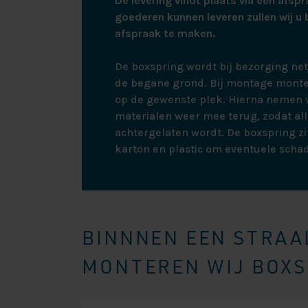
De levering vindt plaats via een afspr
goederen kunnen leveren zullen wij u 
afspraak te maken.
De boxspring wordt bij bezorging ne
de begane grond. Bij montage monte
op de gewenste plek. Hierna nemen w
materialen weer mee terug, zodat all
achtergelaten wordt. De boxspring zit
karton en plastic om eventuele scha
BINNNEN EEN STRAAL
MONTEREN WIJ BOXSP