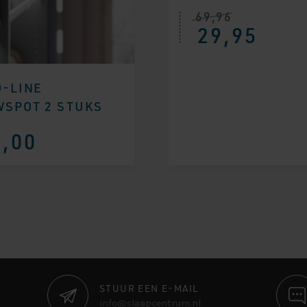
69,96
Oorspronkelijke
Huidige
29,95
prijs
prijs
was:
is:
€ 69,96.
€ 29,95.
D-LINE
SPOT 2 STUKS
,00
STUUR EEN E-MAIL
info@slaapcentrum.nl