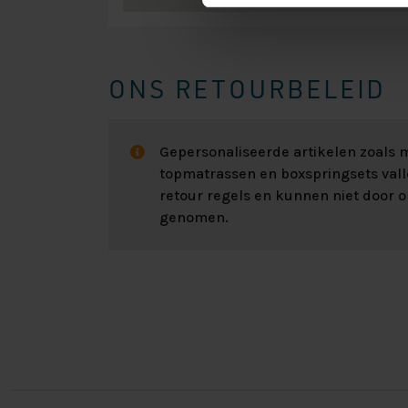
ONS RETOURBELEID
Gepersonaliseerde artikelen zoals
topmatrassen en boxspringsets val
retour regels en kunnen niet door 
genomen.