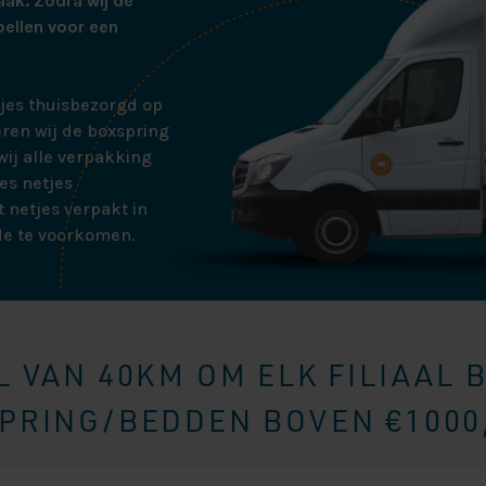
aak. Zodra wij de
bellen voor een
tjes thuisbezorgd op
ren wij de boxspring
ij alle verpakking
es netjes
 netjes verpakt in
de te voorkomen.
 VAN 40KM OM ELK FILIAAL 
RING/BEDDEN BOVEN €1000,