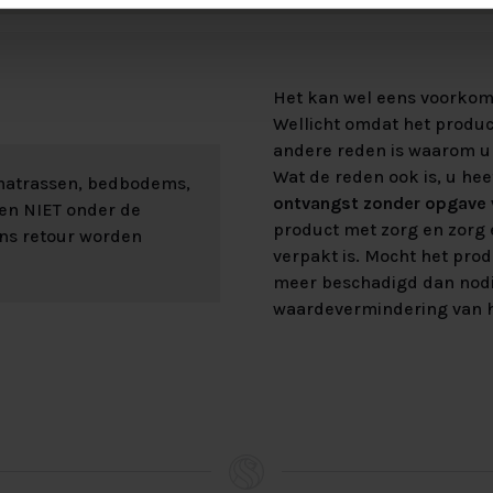
Het kan wel eens voorkome
Wellicht omdat het product
andere reden is waarom u 
Wat de reden ook is, u hee
 matrassen, bedbodems,
ontvangst zonder opgave v
len NIET onder de
product met zorg en zorg e
ons retour worden
verpakt is. Mocht het prod
meer beschadigd dan nod
waardevermindering van h