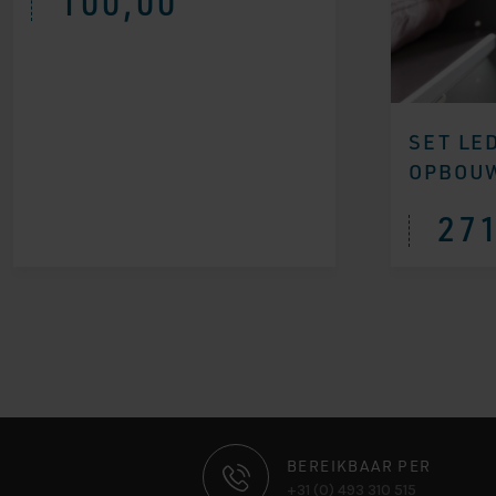
100,00
SET LE
OPBOUW
271
CONTACT
BEREIKBAAR PER
+31 (0) 493 310 515