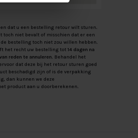
n dat u een bestelling retour wilt sturen.
 toch niet bevalt of misschien dat er een
de bestelling toch niet zou willen hebben.
ft het recht uw bestelling tot
14 dagen na
an reden te annuleren
. Behandel het
rvoor dat deze bij het retour sturen goed
uct beschadigd zijn of is de verpakking
ig, dan kunnen we deze
et product aan u doorberekenen.