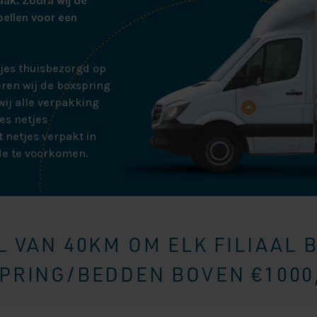
aak. Zodra wij de
bellen voor een
tjes thuisbezorgd op
ren wij de boxspring
ij alle verpakking
es netjes
 netjes verpakt in
de te voorkomen.
 VAN 40KM OM ELK FILIAAL 
RING/BEDDEN BOVEN €1000,