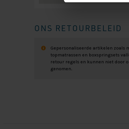
ONS RETOURBELEID
Gepersonaliseerde artikelen zoals
topmatrassen en boxspringsets val
retour regels en kunnen niet door 
genomen.