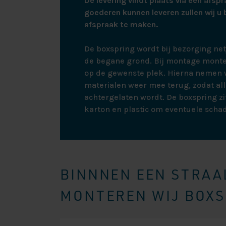
De levering vindt plaats via een afspr
goederen kunnen leveren zullen wij u 
afspraak te maken.
De boxspring wordt bij bezorging ne
de begane grond. Bij montage monte
op de gewenste plek. Hierna nemen w
materialen weer mee terug, zodat all
achtergelaten wordt. De boxspring zit
karton en plastic om eventuele scha
BINNNEN EEN STRAAL
MONTEREN WIJ BOXSP