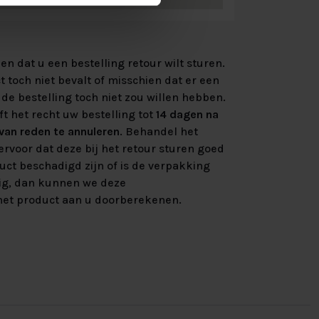
n dat u een bestelling retour wilt sturen.
 toch niet bevalt of misschien dat er een
de bestelling toch niet zou willen hebben.
ft het recht uw bestelling tot
14 dagen na
an reden te annuleren
. Behandel het
rvoor dat deze bij het retour sturen goed
uct beschadigd zijn of is de verpakking
ig, dan kunnen we deze
et product aan u doorberekenen.