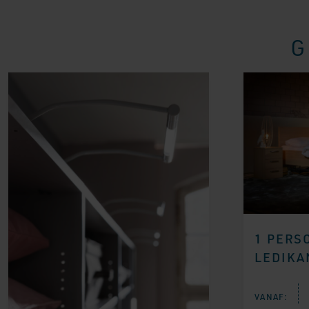
G
1 PERS
LEDIKA
VANAF: