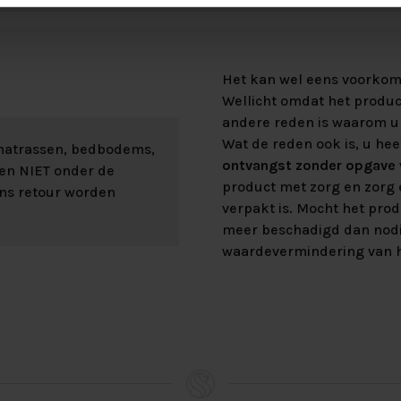
Het kan wel eens voorkome
Wellicht omdat het product
andere reden is waarom u 
Wat de reden ook is, u hee
 matrassen, bedbodems,
ontvangst zonder opgave v
len NIET onder de
product met zorg en zorg e
ons retour worden
verpakt is. Mocht het prod
meer beschadigd dan nod
waardevermindering van h