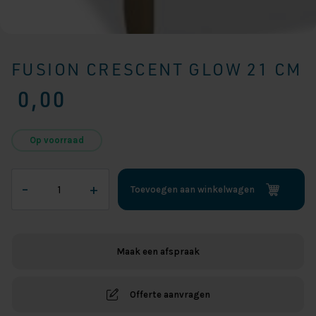
FUSION CRESCENT GLOW 21 CM
0,00
Op voorraad
Fusion
–
+
Toevoegen aan winkelwagen
Crescent
Glow
21
cm
Maak een afspraak
aantal
Offerte aanvragen