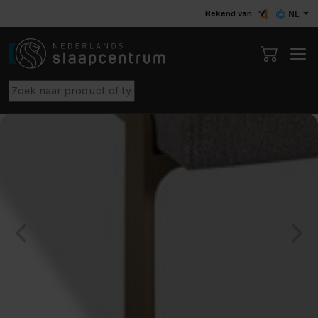
Bekend van
NL