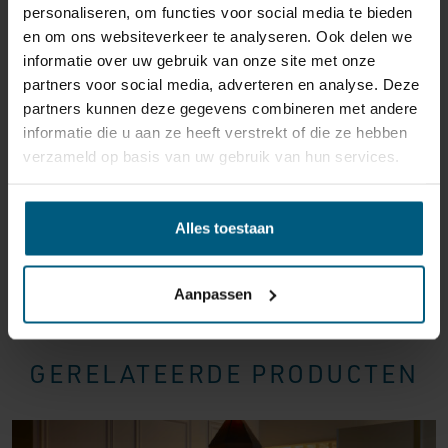
personaliseren, om functies voor social media te bieden
reden ook is, u heeft het recht uw bestelling tot
14
en om ons websiteverkeer te analyseren. Ook delen we
dagen na ontvangst zonder opgave van reden te
informatie over uw gebruik van onze site met onze
annuleren
. Behandel het product met zorg en zorg
partners voor social media, adverteren en analyse. Deze
ervoor dat deze bij het retour sturen goed verpakt is.
partners kunnen deze gegevens combineren met andere
Mocht het product beschadigd zijn of is de verpakking
informatie die u aan ze heeft verstrekt of die ze hebben
meer beschadigd dan nodig, dan kunnen we deze
verzameld op basis van uw gebruik van hun services.
waardevermindering van het product aan u
doorberekenen.
Alles toestaan
Aanpassen
GERELATEERDE PRODUCTEN