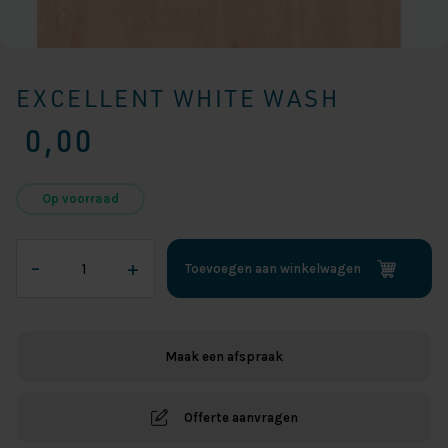
EXCELLENT WHITE WASH
0,00
Op voorraad
Excellent
–
+
Toevoegen aan winkelwagen
White
Wash
aantal
Maak een afspraak
Offerte aanvragen