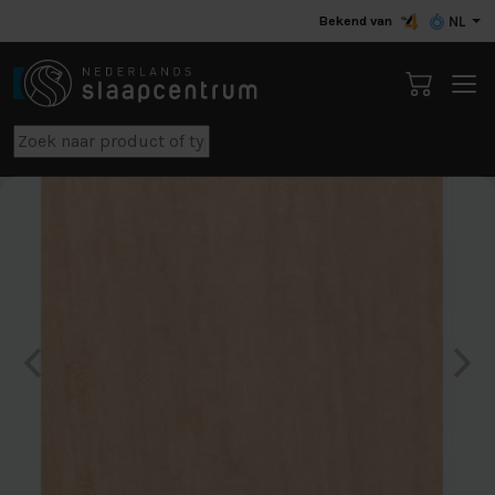
Bekend van
NL