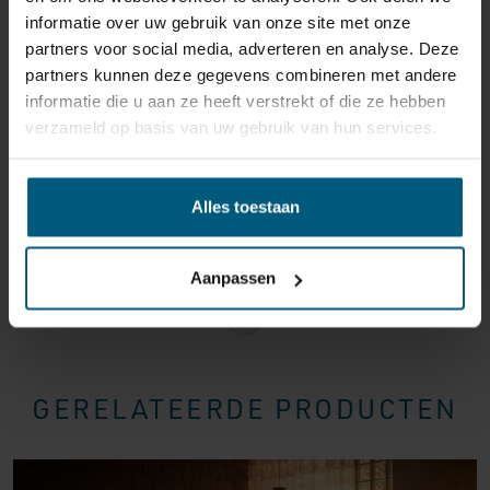
informatie over uw gebruik van onze site met onze
reden ook is, u heeft het recht uw bestelling tot
14
partners voor social media, adverteren en analyse. Deze
dagen na ontvangst zonder opgave van reden te
partners kunnen deze gegevens combineren met andere
annuleren
. Behandel het product met zorg en zorg
informatie die u aan ze heeft verstrekt of die ze hebben
ervoor dat deze bij het retour sturen goed verpakt is.
verzameld op basis van uw gebruik van hun services.
Mocht het product beschadigd zijn of is de verpakking
meer beschadigd dan nodig, dan kunnen we deze
waardevermindering van het product aan u
Alles toestaan
doorberekenen.
Aanpassen
GERELATEERDE PRODUCTEN