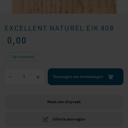
EXCELLENT NATUREL EIK 808
0,00
Op voorraad
Excellent
–
+
Toevoegen aan winkelwagen
Naturel
Eik
808
aantal
Maak een afspraak
Offerte aanvragen