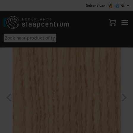
Bekend van
NL