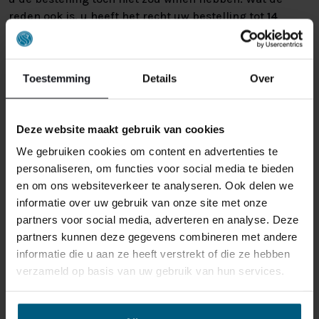
reden ook is, u heeft het recht uw bestelling tot
14
dagen na ontvangst zonder opgave van reden te
annuleren
. Behandel het product met zorg en zorg
ervoor dat deze bij het retour sturen goed verpakt is.
Toestemming
Details
Over
Mocht het product beschadigd zijn of is de verpakking
meer beschadigd dan nodig, dan kunnen we deze
waardevermindering van het product aan u
Deze website maakt gebruik van cookies
doorberekenen.
We gebruiken cookies om content en advertenties te
personaliseren, om functies voor social media te bieden
en om ons websiteverkeer te analyseren. Ook delen we
informatie over uw gebruik van onze site met onze
partners voor social media, adverteren en analyse. Deze
partners kunnen deze gegevens combineren met andere
informatie die u aan ze heeft verstrekt of die ze hebben
GERELATEERDE PRODUCTEN
verzameld op basis van uw gebruik van hun services.