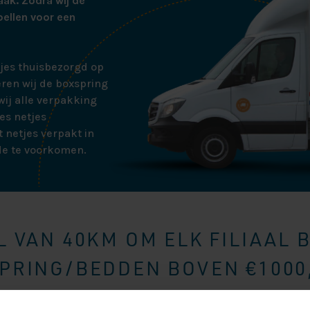
aak. Zodra wij de
bellen voor een
tjes thuisbezorgd op
ren wij de boxspring
ij alle verpakking
es netjes
 netjes verpakt in
de te voorkomen.
 VAN 40KM OM ELK FILIAAL 
RING/BEDDEN BOVEN €1000,