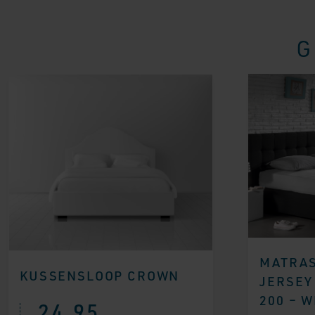
G
MATRA
KUSSENSLOOP CROWN
JERSEY 
200 – W
24,95