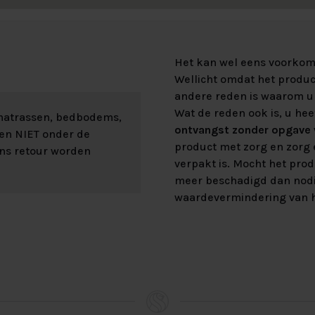
Het kan wel eens voorkome
Wellicht omdat het product
andere reden is waarom u 
Wat de reden ook is, u hee
 matrassen, bedbodems,
ontvangst zonder opgave v
len NIET onder de
product met zorg en zorg e
ons retour worden
verpakt is. Mocht het prod
meer beschadigd dan nod
waardevermindering van h