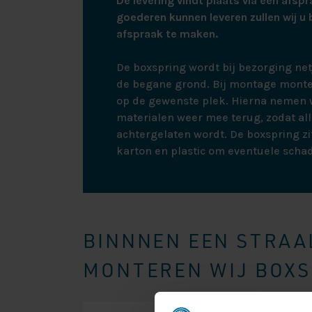
De levering vindt plaats via een afspr
goederen kunnen leveren zullen wij u 
afspraak te maken.
De boxspring wordt bij bezorging ne
de begane grond. Bij montage monte
op de gewenste plek. Hierna nemen w
materialen weer mee terug, zodat all
achtergelaten wordt. De boxspring zit
karton en plastic om eventuele scha
BINNNEN EEN STRAAL
MONTEREN WIJ BOXSP