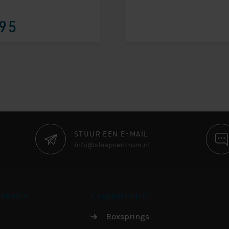
elijke
95
STUUR EEN E-MAIL
info@slaapcentrum.nl
ERVICE
ASSORTIMENT
Boxsprings