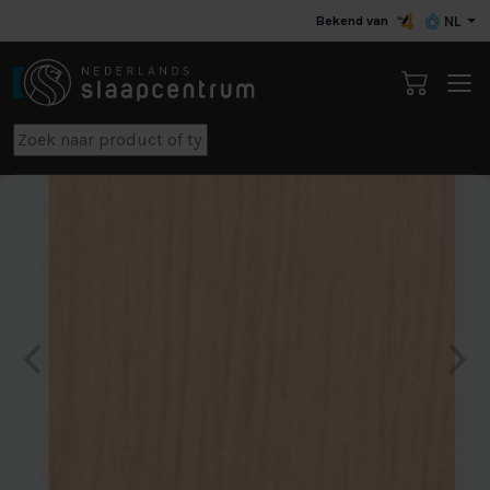
Bekend van
NL