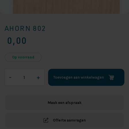
AHORN 802
0,00
Op voorraad
Ahorn
–
+
Toevoegen aan winkelwagen
802
aantal
Maak een afspraak
Offerte aanvragen