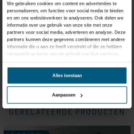
We gebruiken cookies om content en advertenties te
reden ook is, u heeft het recht uw bestelling tot
14
personaliseren, om functies voor social media te bieden
dagen na ontvangst zonder opgave van reden te
en om ons websiteverkeer te analyseren. Ook delen we
annuleren
. Behandel het product met zorg en zorg
informatie over uw gebruik van onze site met onze
ervoor dat deze bij het retour sturen goed verpakt is.
partners voor social media, adverteren en analyse. Deze
Mocht het product beschadigd zijn of is de verpakking
partners kunnen deze gegevens combineren met andere
meer beschadigd dan nodig, dan kunnen we deze
informatie die u aan ze heeft verstrekt of die ze hebben
waardevermindering van het product aan u
verzameld op basis van uw gebruik van hun services.
doorberekenen.
Alles toestaan
Aanpassen
GERELATEERDE PRODUCTEN