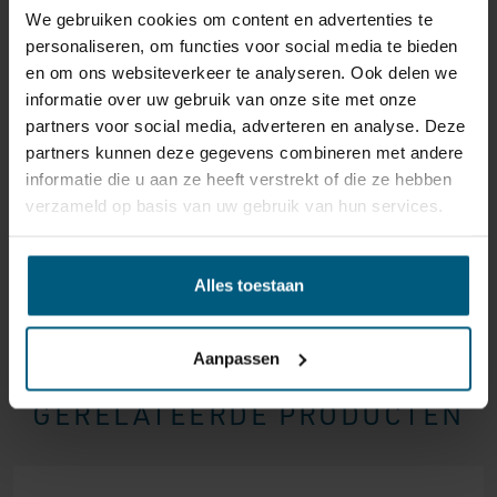
We gebruiken cookies om content en advertenties te
reden ook is, u heeft het recht uw bestelling tot
14
personaliseren, om functies voor social media te bieden
dagen na ontvangst zonder opgave van reden te
en om ons websiteverkeer te analyseren. Ook delen we
annuleren
. Behandel het product met zorg en zorg
informatie over uw gebruik van onze site met onze
ervoor dat deze bij het retour sturen goed verpakt is.
partners voor social media, adverteren en analyse. Deze
Mocht het product beschadigd zijn of is de verpakking
partners kunnen deze gegevens combineren met andere
meer beschadigd dan nodig, dan kunnen we deze
informatie die u aan ze heeft verstrekt of die ze hebben
waardevermindering van het product aan u
verzameld op basis van uw gebruik van hun services.
doorberekenen.
Alles toestaan
Aanpassen
GERELATEERDE PRODUCTEN