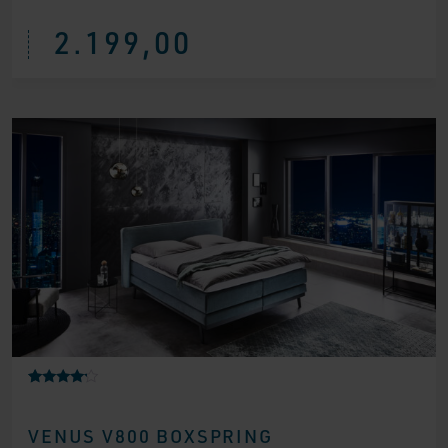
2.199,00
Gewaarde
1
erd
4.00
VENUS V800 BOXSPRING
op 5
gebaseer