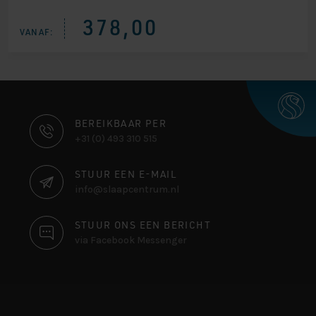
d op
klantbeoo
378,00
rdeling
VANAF:
CONTACT
BEREIKBAAR PER
+31 (0) 493 310 515
INFORMATIE
STUUR EEN E-MAIL
info@slaapcentrum.nl
STUUR ONS EEN BERICHT
via Facebook Messenger