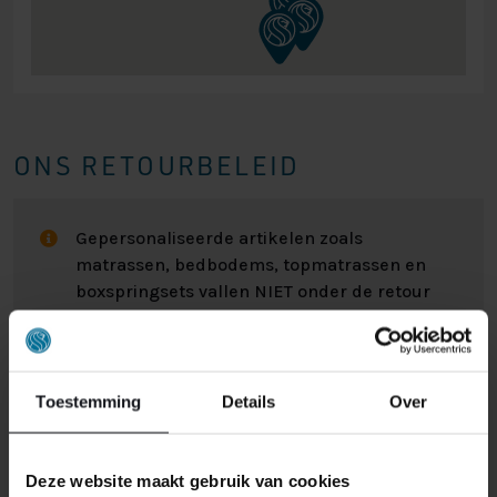
ONS RETOURBELEID
Gepersonaliseerde artikelen zoals
matrassen, bedbodems, topmatrassen en
boxspringsets vallen NIET onder de retour
regels en kunnen niet door ons retour
worden genomen.
Toestemming
Details
Over
Het kan wel eens voorkomen dat u een bestelling
retour wilt sturen. Wellicht omdat het product toch niet
bevalt of misschien dat er een andere reden is waarom
Deze website maakt gebruik van cookies
u de bestelling toch niet zou willen hebben. Wat de