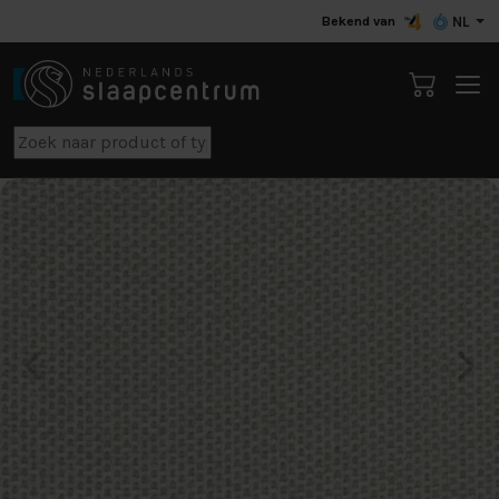
Bekend van
NL