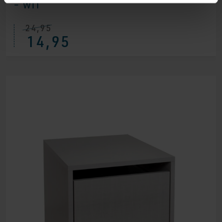
– WIT
24,95
14,95