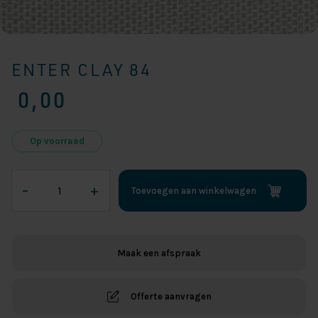
ENTER CLAY 84
0,00
Op voorraad
Enter
–
+
Toevoegen aan winkelwagen
Clay
84
aantal
Maak een afspraak
Offerte aanvragen