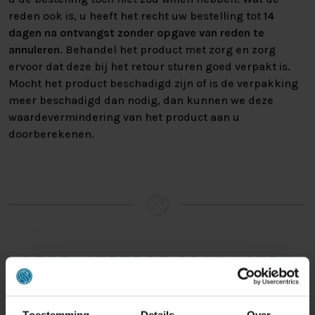
reden ook is, u heeft het recht uw bestelling tot
14
dagen na ontvangst zonder opgave van reden te
annuleren
. Behandel het product met zorg en zorg
ervoor dat deze bij het retour sturen goed verpakt is.
Mocht het product beschadigd zijn of is de verpakking
meer beschadigd dan nodig, dan kunnen we deze
waardevermindering van het product aan u
doorberekenen.
GERELATEERDE PRODUCTEN