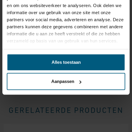
en om ons websiteverkeer te analyseren. Ook delen we
reden ook is, u heeft het recht uw bestelling tot
14
informatie over uw gebruik van onze site met onze
dagen na ontvangst zonder opgave van reden te
partners voor social media, adverteren en analyse. Deze
annuleren
. Behandel het product met zorg en zorg
partners kunnen deze gegevens combineren met andere
ervoor dat deze bij het retour sturen goed verpakt is.
informatie die u aan ze heeft verstrekt of die ze hebben
Mocht het product beschadigd zijn of is de verpakking
verzameld op basis van uw gebruik van hun services.
meer beschadigd dan nodig, dan kunnen we deze
waardevermindering van het product aan u
doorberekenen.
Alles toestaan
Aanpassen
GERELATEERDE PRODUCTEN