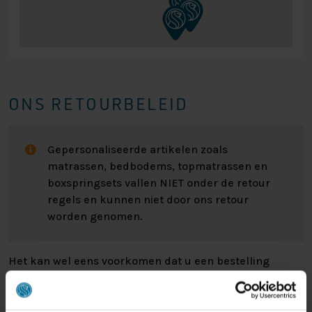
ONS RETOURBELEID
Gepersonaliseerde artikelen zoals
matrassen, bedbodems, topmatrassen en
boxspringsets vallen NIET onder de retour
regels en kunnen niet door ons retour
worden genomen.
Het kan wel eens voorkomen dat u een bestelling
retour wilt sturen. Wellicht omdat het product toch niet
bevalt of misschien dat er een andere reden is waarom
u de bestelling toch niet zou willen hebben. Wat de