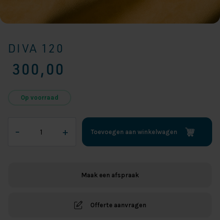
DIVA 120
300,00
Op voorraad
Diva
–
+
Toevoegen aan winkelwagen
120
aantal
Maak een afspraak
Offerte aanvragen