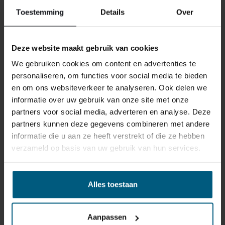
reden ook is, u heeft het recht uw bestelling tot
14
Toestemming
Details
Over
dagen na ontvangst zonder opgave van reden te
annuleren
. Behandel het product met zorg en zorg
ervoor dat deze bij het retour sturen goed verpakt is.
Deze website maakt gebruik van cookies
Mocht het product beschadigd zijn of is de verpakking
We gebruiken cookies om content en advertenties te
meer beschadigd dan nodig, dan kunnen we deze
personaliseren, om functies voor social media te bieden
waardevermindering van het product aan u
en om ons websiteverkeer te analyseren. Ook delen we
doorberekenen.
informatie over uw gebruik van onze site met onze
partners voor social media, adverteren en analyse. Deze
partners kunnen deze gegevens combineren met andere
informatie die u aan ze heeft verstrekt of die ze hebben
verzameld op basis van uw gebruik van hun services.
GERELATEERDE PRODUCTEN
Alles toestaan
Aanpassen