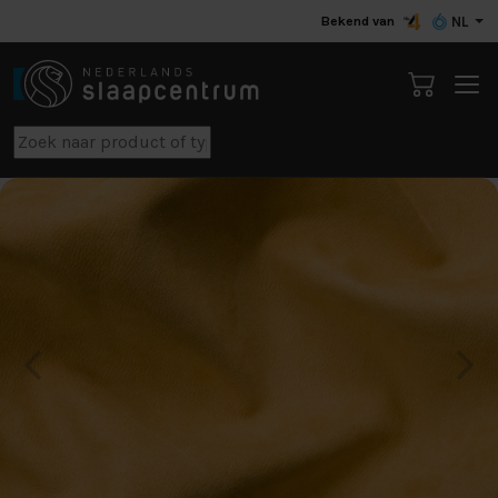
Bekend van
NL